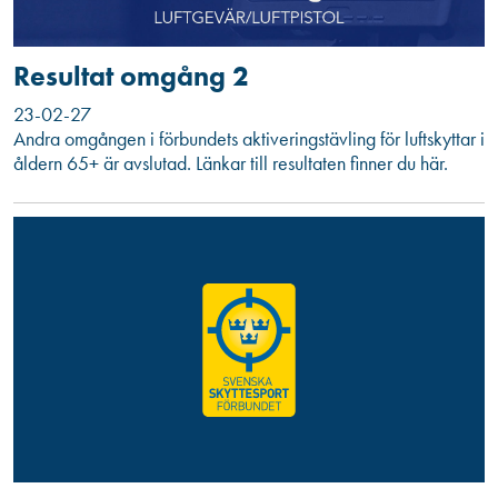
Resultat omgång 2
23-02-27
Andra omgången i förbundets aktiveringstävling för luftskyttar i
åldern 65+ är avslutad. Länkar till resultaten finner du här.