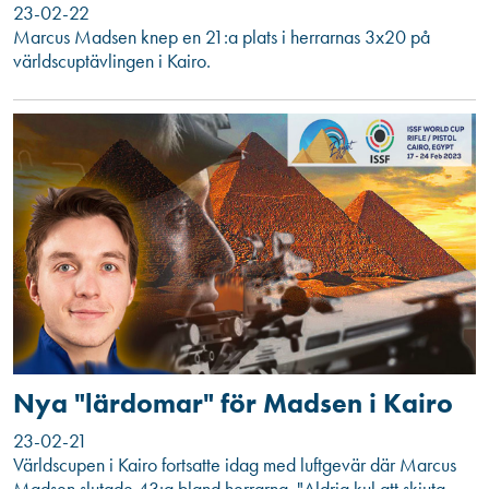
23-02-22
Marcus Madsen knep en 21:a plats i herrarnas 3x20 på
världscuptävlingen i Kairo.
Nya "lärdomar" för Madsen i Kairo
23-02-21
Världscupen i Kairo fortsatte idag med luftgevär där Marcus
Madsen slutade 43:a bland herrarna. "Aldrig kul att skjuta