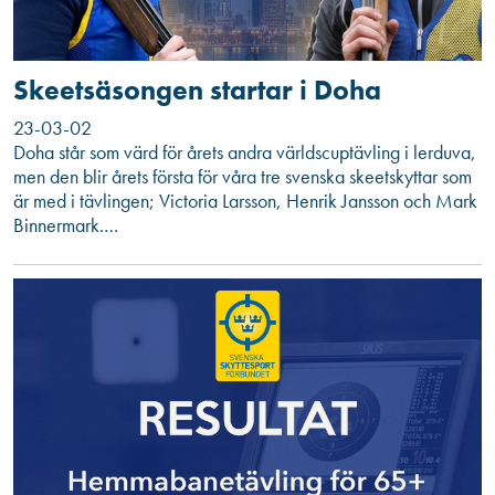
Skeetsäsongen startar i Doha
23-03-02
Doha står som värd för årets andra världscuptävling i lerduva,
men den blir årets första för våra tre svenska skeetskyttar som
är med i tävlingen; Victoria Larsson, Henrik Jansson och Mark
Binnermark.…