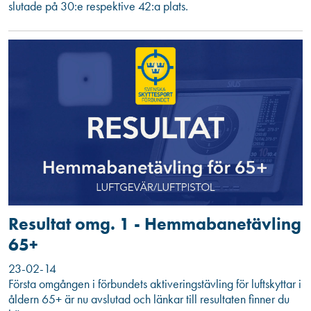
slutade på 30:e respektive 42:a plats.
Resultat omg. 1 - Hemmabanetävling
65+
23-02-14
Första omgången i förbundets aktiveringstävling för luftskyttar i
åldern 65+ är nu avslutad och länkar till resultaten finner du