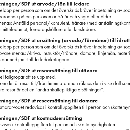
eningen/SDF ut arvode/lön till ledare
 belopp per person som om det överskrids kräver inbetalning av soci
beroende på om personen är 65 år och yngre eller äldre.
nas: Anställd personal/konsulent, tränare (med anställningskontr
mittéledamot, föredragshållare eller kursledare.
eningen/SDF ut ersättning (arvode/förmåner) till idrot
 belopp per person som om det överskrids kräver inbetalning av soci
övare menas: Aktiva, instruktör/tränare, domare, linjemän, materi
 därmed jämställda ledarkategorier.
eningen/SDF ut reseersättning till utövare
el fallgropar att se upp med.
m det är resor till/från hemma-arenan räknas den i vissa fall so
a resor är det en ”andra skattepliktiga ersättningar”.
eningen/SDF ut reseersättning till domare
mararvodet redovisas i kontrolluppgiften till person och skattemy
reningen/SDF ut kostnadsersättning
visas i kontrolluppgiften till person och skattemyndigheten