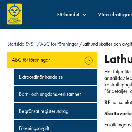
Förbundet
Våra idrottsgre
Startsida SvSF
/
ABC för föreningar
/
Lathund skatter och avgif
Lathu
ABC för föreningar
Här följer lit
Extraordinär händelse
anställda/led
kontrolluppgift
För detaljer,
Barn- och ungdomsverksamhet
RF
har samlat
Begränsat registerutdrag
Skatteverk
Ersättningarn
Föreningsavgift