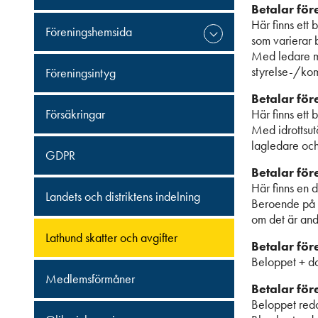
Betalar för
Här finns ett
Föreningshemsida
som varierar 
Med ledare me
styrelse-/kom
Föreningsintyg
Betalar för
Försäkringar
Här finns ett
Med idrottsut
lagledare och
GDPR
Betalar för
Här finns en d
Landets och distriktens indelning
Beroende på o
om det är andr
Lathund skatter och avgifter
Betalar för
Beloppet + do
Medlemsförmåner
Betalar fö
Beloppet redo