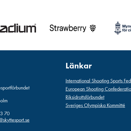
Länkar
International Shooting Sports Fe
esportförbundet
European Shooting Confederati
Riksidrottsförbundet
holm
Sveriges Olympiska Kommitté
3 70
@skyttesport.se