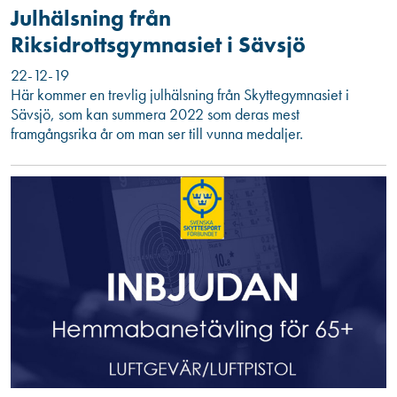
Julhälsning från
Riksidrottsgymnasiet i Sävsjö
22-12-19
Här kommer en trevlig julhälsning från Skyttegymnasiet i
Sävsjö, som kan summera 2022 som deras mest
framgångsrika år om man ser till vunna medaljer.