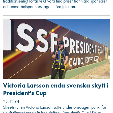
traditionsenligt lottar vi ut våra fina priser från våra sponsorer
och samarbetspartners lagom före julafton.
Victoria Larsson enda svenska skytt i
President's Cup
22-12-01
Skeetskytten Victoria Larsson satte under onsdagen punkt för
sin tävlingssäsong när hon deltog i President's Cup i Kairo,