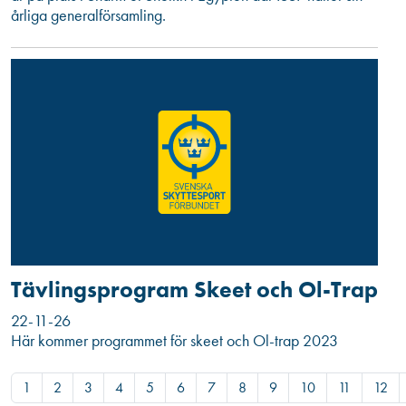
årliga generalförsamling.
Tävlingsprogram Skeet och Ol-Trap
22-11-26
Här kommer programmet för skeet och Ol-trap 2023
1
2
3
4
5
6
7
8
9
10
11
12