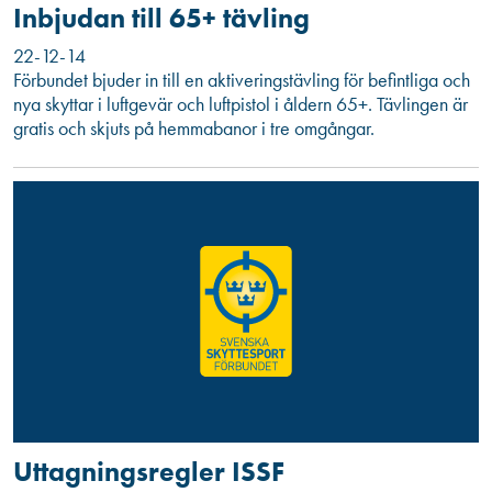
Inbjudan till 65+ tävling
22-12-14
Förbundet bjuder in till en aktiveringstävling för befintliga och
nya skyttar i luftgevär och luftpistol i åldern 65+. Tävlingen är
gratis och skjuts på hemmabanor i tre omgångar.
Uttagningsregler ISSF