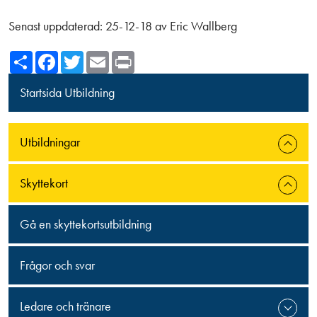
Senast uppdaterad:
25-12-18
av
Eric Wallberg
Share
Facebook
Twitter
Email
Print
Startsida Utbildning
Utbildningar
Skyttekort
Gå en skyttekortsutbildning
Frågor och svar
Ledare och tränare