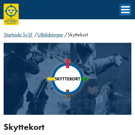
Startsida SvSF
/
Utbildningar
/
Skyttekort
Skyttekort