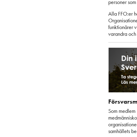
personer som 
Alla FFO:er h
Organisatione
funktionärer v
varandra och 
Försvarsm
Som medlem i 
medmänniskor
organisatione
samhällets ber