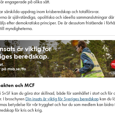
är engagerade på olika sätt.
ar särskilda uppdrag inom krisberedskap och totalförsvar.
rna är självständiga, opolitiska och ideella sammanslutningar där 
äljs efter demokratiska principer. De är dessutom fristående i förhål
till myndigheterna.
akten och MCF
SvSF kan du göra stor skillnad, både för samhället i stort och för 
. I broschyren
Din insats är viktig för Sveriges beredskap
kan du l
rnas betydelse för vår trygghet och hur du som medlem kan bidra til
edskap för kris och krig.