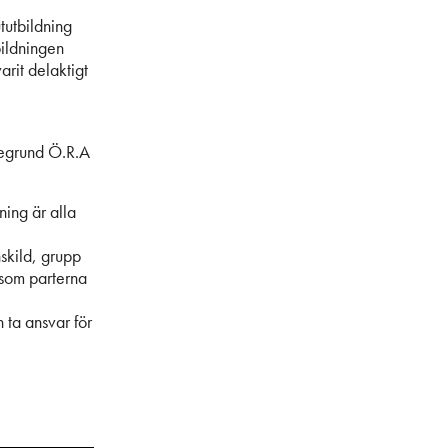
tutbildning
bildningen
varit delaktigt
rdegrund Ö.R.A
ning är alla
skild, grupp
t som parterna
 ta ansvar för