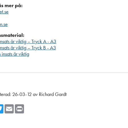
läs mer på:
ret.se
n.se
smaterial:
insats är viktig – Tryck A - A3
insats är viktig – Tryck B - A3
 insats är viktig
terad:
26-03-12
av
Richard Gardt
cebook
Twitter
Email
Print