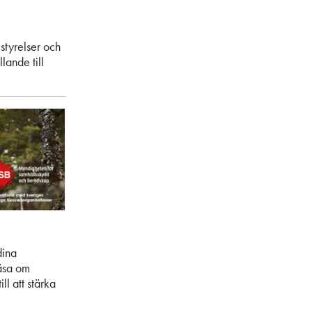
styrelser och
lande till
dina
äsa om
l att stärka