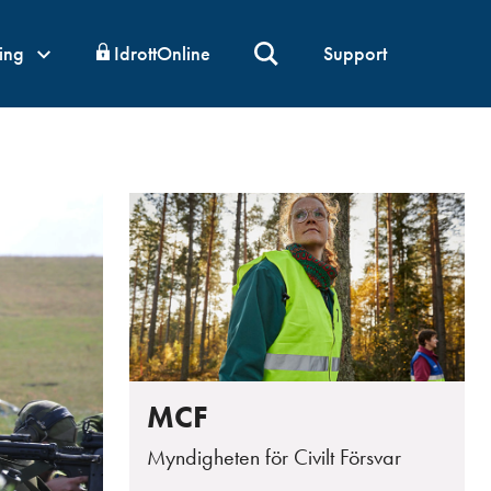
ning
IdrottOnline
Support
MCF
Myndigheten för Civilt Försvar