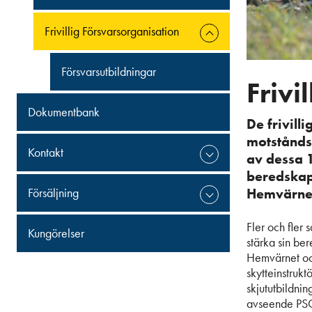
Frivillig Försvarsorganisation
Försvarsutbildningar
Frivi
Dokumentbank
De frivill
motståndsk
Kontakt
av dessa 1
beredskap 
Hemvärnet
Försäljning
Fler och fler 
Kungörelser
stärka sin ber
Hemvärnet och 
skytteinstrukt
skjututbildnin
avseende PS