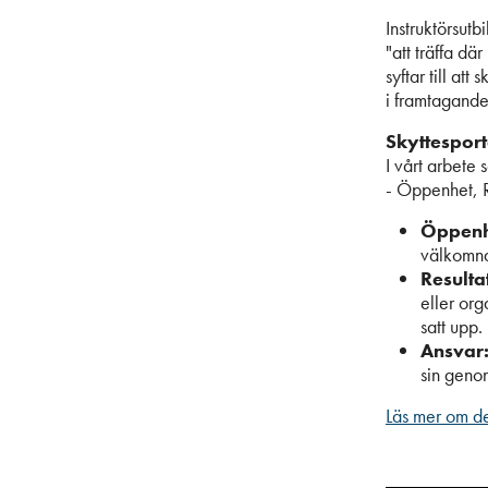
Instruktörsutb
"att träffa dä
syftar till att
i framtagande
Skyttesport
I vårt arbete
- Öppenhet, R
Öppenh
välkomna
Resulta
eller org
satt upp.
Ansvar
sin geno
Läs mer om de 