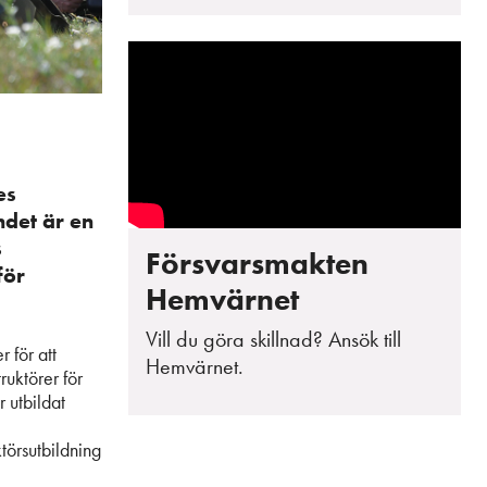
es
ndet är en
s
Försvarsmakten
för
Hemvärnet
Vill du göra skillnad? Ansök till
 för att
Hemvärnet.
ruktörer för
r utbildat
ktörsutbildning