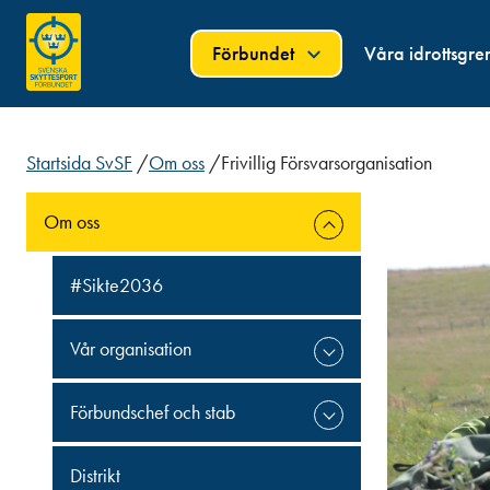
Förbundet
Våra idrottsgre
Startsida SvSF
/
Om oss
/
Frivillig Försvarsorganisation
Om oss
#Sikte2036
Vår organisation
Förbundschef och stab
Distrikt