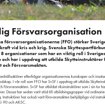
llig Försvarsorganisation
iga försvarsorganisationerna (FFO) stärker Sverig
raft vid kris och krig. Svenska Skyttesportförbu
8 organisationer som har en viktig roll i Sverige
och har i uppdrag att utbilda Skytteinstruktörer 
 och Försvarsmakten.
samhällsaktörer efterfrågar organisationernas kunskaper och insatser
edskap. I vår roll som FFO har SvSF i uppdrag att utbilda Skytteinst
Försvarsmakten. SvSF har utbildat riksinstruktörer som i sin tur ha
örer. Dessa har sedan varit stöd till utbildningsgrupper vid ordinarie
g. Instruktörer har också varit försvarsmakten behjälpliga vid instru
G 90 och AK5C.