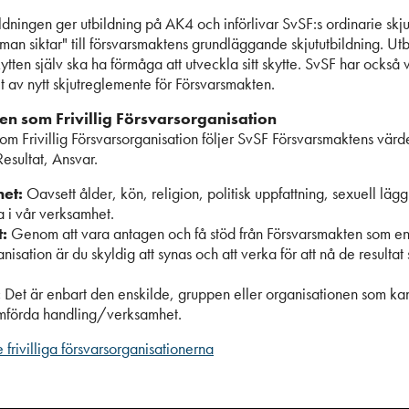
ildningen ger utbildning på AK4 och införlivar SvSF:s ordinarie skju
r man siktar" till försvarsmaktens grundläggande skjututbildning. Ut
 skytten själv ska ha förmåga att utveckla sitt skytte. SvSF har också 
t av nytt skjutreglemente för Försvarsmakten.
en som Frivillig Försvarsorganisation
 som Frivillig Försvarsorganisation följer SvSF Försvarsmaktens vä
esultat, Ansvar.
et:
Oavsett ålder, kön, religion, politisk uppfattning, sexuell lägg
 i vår verksamhet.
t:
Genom att vara antagen och få stöd från Försvarsmakten som en
anisation är du skyldig att synas och att verka för att nå de resulta
:
Det är enbart den enskilde, gruppen eller organisationen som kan
mförda handling/verksamhet.
frivilliga försvarsorganisationerna