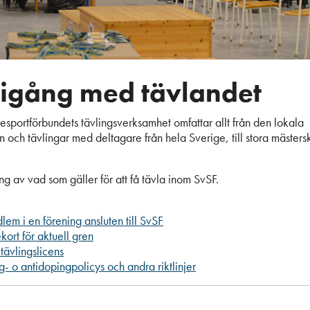
igång med tävlandet
esportförbundets tävlingsverksamhet omfattar allt från den lokala
n och tävlingar med deltagare från hela Sverige, till stora mäste
ng av vad som gäller för att få tävla inom SvSF.
em i en förening ansluten till SvSF
kort för aktuell gren
 tävlingslicens
g- o antidopingpolicys och andra riktlinjer