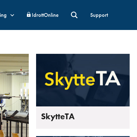
ning
IdrottOnline
Support
SkytteTA