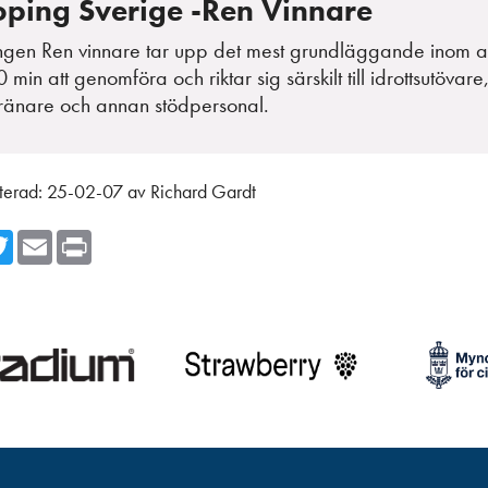
oping Sverige -Ren Vinnare
ingen Ren vinnare tar upp det mest grundläggande inom a
 min att genomföra och riktar sig särskilt till idrottsutövar
 tränare och annan stödpersonal.
terad:
25-02-07
av
Richard Gardt
cebook
Twitter
Email
Print