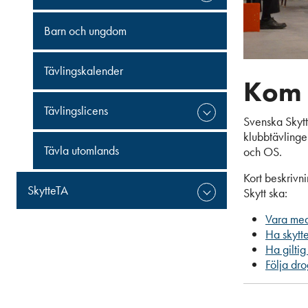
Barn och ungdom
Tävlingskalender
Kom 
Tävlingslicens
Svenska Skytt
klubbtävlinge
Tävla utomlands
och OS.
Kort beskrivni
SkytteTA
Skytt ska:
Vara medl
Ha skytte
Ha giltig
Följa dro