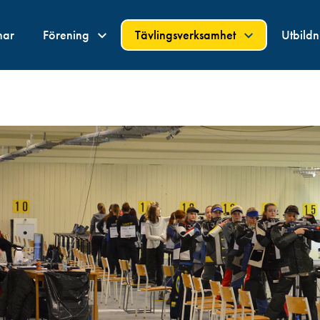
nar
Förening
Tävlingsverksamhet
Utbild