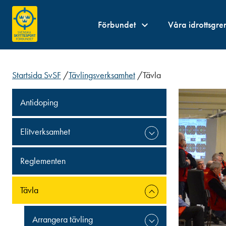
Förbundet
Våra idrottsgre
Startsida SvSF
/
Tävlingsverksamhet
/
Tävla
Antidoping
Elitverksamhet
Reglementen
Tävla
Arrangera tävling