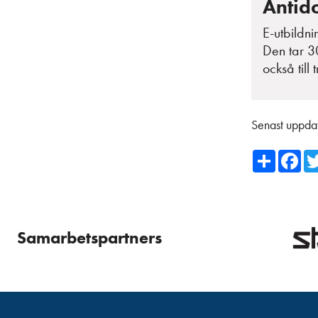
Antid
E-utbildn
Den tar 30
också till
Senast uppda
Share
Fa
Samarbetspartners