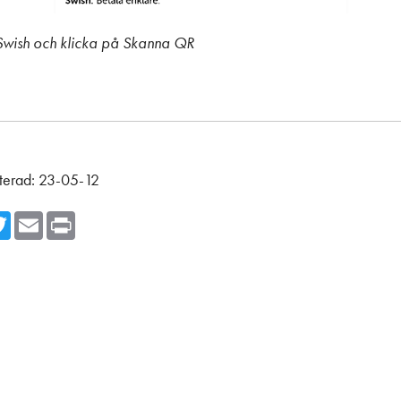
wish och klicka på Skanna QR
terad:
23-05-12
cebook
Twitter
Email
Print