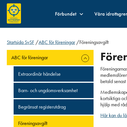
Förbundet
Våra idrottsgre
Startsida SvSF
/
ABC för föreningar
/
Föreningsavgift
Före
ABC för föreningar
Föreningarnas
Extraordinär händelse
medlemsföreni
betald senast 
Barn- och ungdomsverksamhet
Medlemskapet 
kortsiktiga o
hjälp med råd
Begränsat registerutdrag
Här kan du l
Föreningsavgift