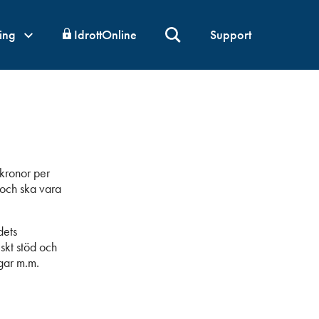
ning
IdrottOnline
Support
 kronor per
 och ska vara
dets
skt stöd och
ngar m.m.