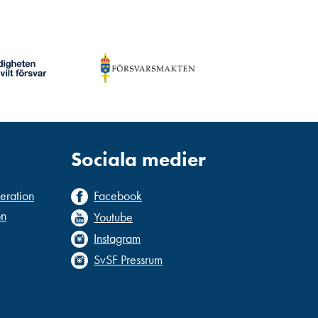
Sociala medier
deration
Facebook
on
Youtube
Instagram
SvSF Pressrum