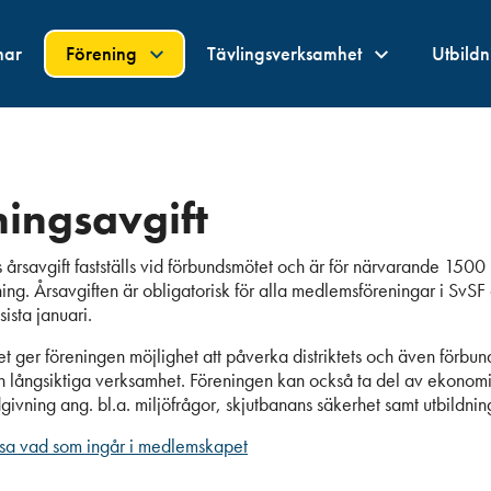
nar
Förening
Tävlingsverksamhet
Utbild
ningsavgift
 årsavgift fastställs vid förbundsmötet och är för närvarande 1500
ng. Årsavgiften är obligatorisk för alla medlemsföreningar i SvSF
sista januari.
ger föreningen möjlighet att påverka distriktets och även förbun
ch långsiktiga verksamhet. Föreningen kan också ta del av ekonomi
givning ang. bl.a. miljöfrågor, skjutbanans säkerhet samt utbildni
äsa vad som ingår i medlemskapet