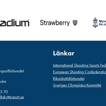
Länkar
International Shooting Sports Fe
esportförbundet
European Shooting Confederati
Riksidrottsförbundet
holm
Sveriges Olympiska Kommitté
3 70
@skyttesport.se