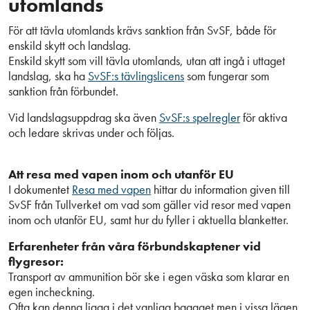
utomlands
För att tävla utomlands krävs sanktion från SvSF, både för
enskild skytt och landslag.
Enskild skytt som vill tävla utomlands, utan att ingå i uttaget
landslag, ska ha
SvSF:s tävlingslicens
som fungerar som
sanktion från förbundet.
Vid landslagsuppdrag ska även
SvSF:s spelregler
för aktiva
och ledare skrivas under och följas.
Att resa med vapen inom och utanför EU
I dokumentet
Resa med vapen
hittar du information given till
SvSF från Tullverket om vad som gäller vid resor med vapen
inom och utanför EU, samt hur du fyller i aktuella blanketter.
Erfarenheter från våra förbundskaptener vid
flygresor:
Transport av ammunition bör ske i egen väska som klarar en
egen incheckning.
Ofta kan denna ligga i det vanliga bagaget men i vissa lägen