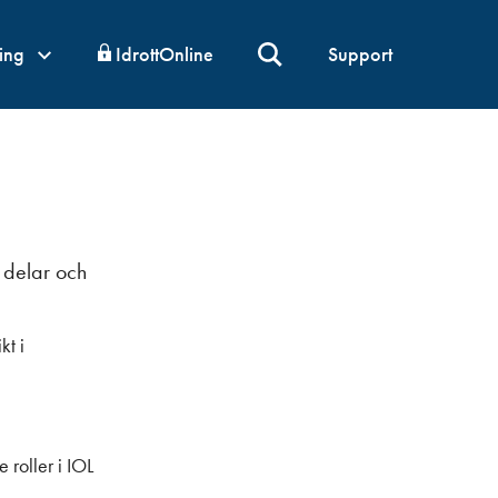
ning
IdrottOnline
Support
a delar och
kt i
 roller i IOL