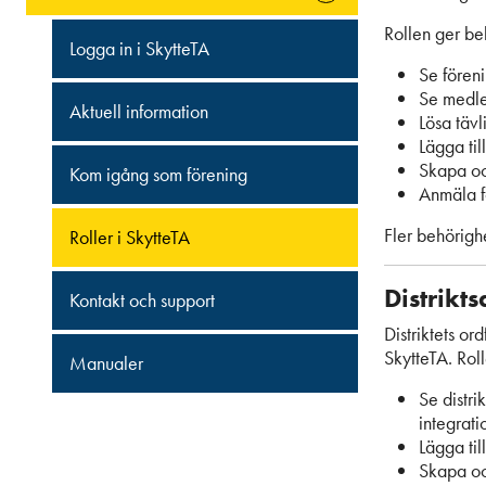
Rollen ger beh
Logga in i SkytteTA
Se fören
Se medlem
Aktuell information
Lösa täv
Lägga ti
Skapa oc
Kom igång som förening
Anmäla f
Fler behörighe
Roller i SkytteTA
Distrikt
Kontakt och support
Distriktets or
SkytteTA. Roll
Manualer
Se distri
integratio
Lägga til
Skapa oc