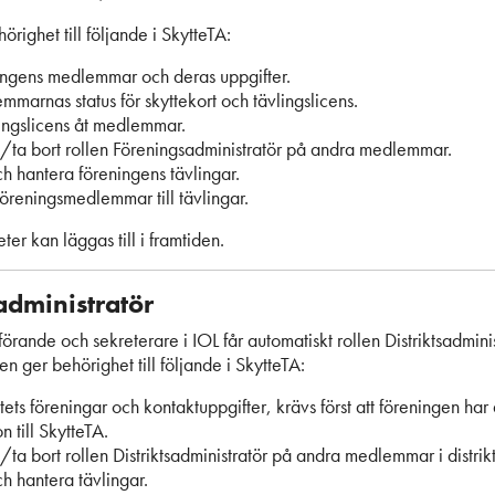
örighet till följande i SkytteTA:
ingens medlemmar och deras uppgifter.
marnas status för skyttekort och tävlingslicens.
lingslicens åt medlemmar.
ll/ta bort rollen Föreningsadministratör på andra medlemmar.
h hantera föreningens tävlingar.
öreningsmedlemmar till tävlingar.
ter kan läggas till i framtiden.
sadministratör
dförande och sekreterare i IOL får automatiskt rollen Distriktsadminis
en ger behörighet till följande i SkytteTA:
ktets föreningar och kontaktuppgifter, krävs först att föreningen har 
n till SkytteTA.
l/ta bort rollen Distriktsadministratör på andra medlemmar i distrikt
h hantera tävlingar.