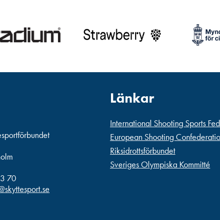
Länkar
International Shooting Sports Fe
esportförbundet
European Shooting Confederati
Riksidrottsförbundet
holm
Sveriges Olympiska Kommitté
3 70
@skyttesport.se