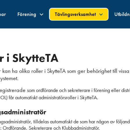
nar
Förening
Tävlingsverksamhet
Utbild
r i SkytteTA
n ha olika roller i SkytteTA som ger behörighet till viss
systemet.
egistrerade
som ordförande och sekreterare i förening eller distri
IOL) får
automatiskt administratörsroller i SkytteTA.
sadministratör
gsadministratör, tilldelas automatiskt de som har någon av följande
n: Ordförande, Sekreterare och Klubbadministratör.