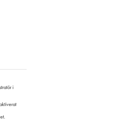
tratör i
aktiverat
et.