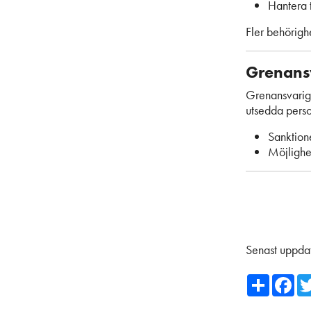
Hantera t
Fler behörighe
Grenans
Grenansvariga 
utsedda perso
Sanktion
Möjlighet
Senast uppda
Share
Fa