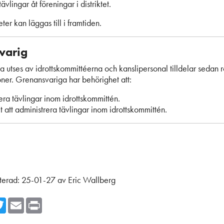
ävlingar åt föreningar i distriktet.
ter kan läggas till i framtiden.
varig
utses av idrottskommittéerna och kanslipersonal tilldelar sedan rol
ner. Grenansvariga har behörighet att:
era tävlingar inom idrottskommittén.
 att administrera tävlingar inom idrottskommittén.
terad:
25-01-27
av
Eric Wallberg
cebook
Twitter
Email
Print