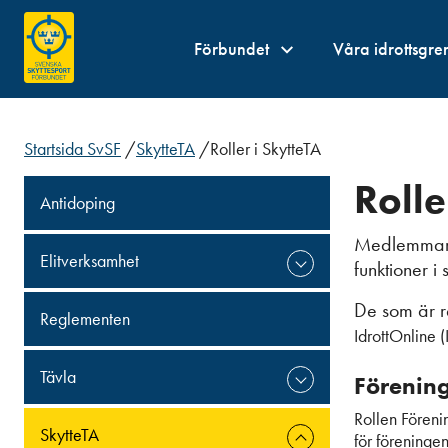
Förbundet
Våra idrottsgre
Startsida SvSF
/
SkytteTA
/
Roller i SkytteTA
Rolle
Antidoping
Medlemmar ka
Elitverksamhet
funktioner i 
De som är r
Reglementen
IdrottOnline (
Tävla
Förening
Rollen Förenin
SkytteTA
för föreninge