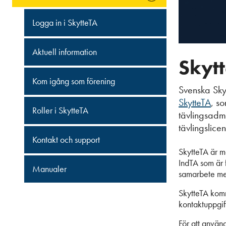
Logga in i SkytteTA
Aktuell information
Skyt
Kom igång som förening
Svenska Skyt
SkytteTA
, s
Roller i SkytteTA
tävlingsadm
tävlingslicen
Kontakt och support
SkytteTA är m
IndTA som är 
Manualer
samarbete me
SkytteTA komm
kontaktuppgift
För att använ