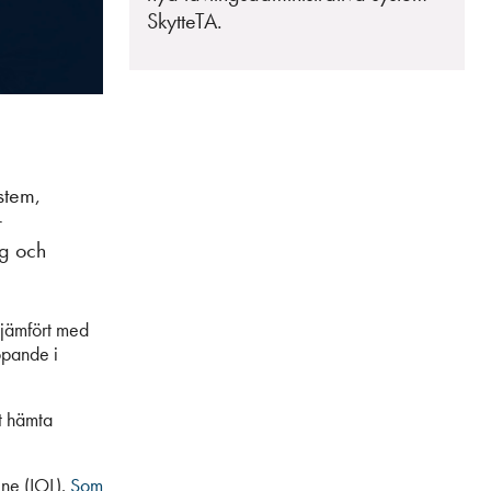
SkytteTA.
stem,
r
ng och
 jämfört med
öpande i
t hämta
ine (IOL).
Som