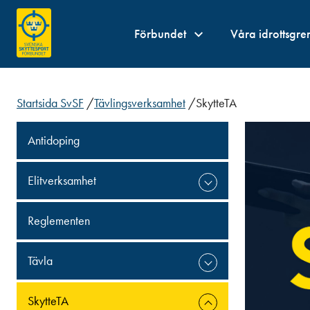
Förbundet
Våra idrottsgre
Startsida SvSF
/
Tävlingsverksamhet
/
SkytteTA
Antidoping
Elitverksamhet
Reglementen
Tävla
SkytteTA