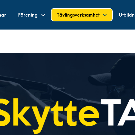
nar
Förening
Tävlingsverksamhet
Utbild