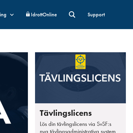
ning
IdrottOnline
Support
Tävlingslicens
Lös din tävlingslicens via SvSF:s
nya tävlingsadministrativa system