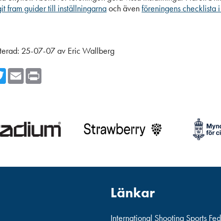
it fram guider till inställningarna
och även
föreningens checklista i
terad:
25-07-07
av
Eric Wallberg
cebook
Twitter
Email
Print
Länkar
International Shooting Sports Fe