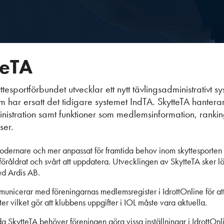
teTA
tesportförbundet utvecklar ett nytt tävlingsadministrativt sy
om har ersatt det tidigare systemet IndTA. SkytteTA hantera
inistration samt funktioner som medlemsinformation, ranki
ser.
odernare och mer anpassat för framtida behov inom skyttesporten
föråldrat och svårt att uppdatera.
Utvecklingen av SkytteTA sker l
d Ardis AB.
unicerar med föreningarnas medlemsregister i IdrottOnline för at
er vilket gör att klubbens uppgifter i IOL måste vara aktuella.
da SkytteTA behöver föreningen göra vissa inställningar i IdrottOnl