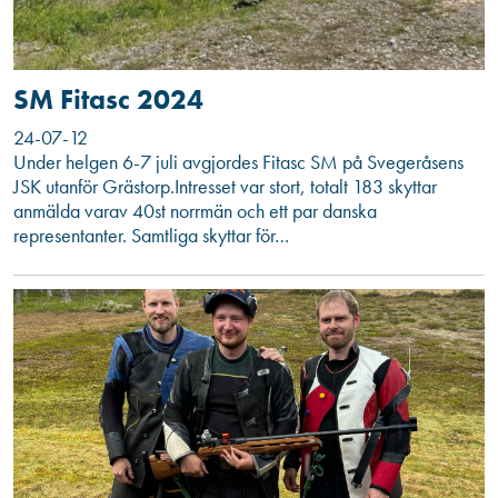
SM Fitasc 2024
24-07-12
Under helgen 6-7 juli avgjordes Fitasc SM på Svegeråsens
JSK utanför Grästorp.Intresset var stort, totalt 183 skyttar
anmälda varav 40st norrmän och ett par danska
representanter. Samtliga skyttar för…