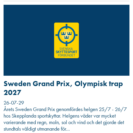
Sweden Grand Prix, Olympisk trap
2027
26-07-29
Årets Sweden Grand Prix genomfördes helgen 25/7 - 26/7
hos Skepplanda sportskyttar. Helgens väder var mycket
varierande med regn, moln, sol och vind och det gjorde det
stundtals väldigt utmanande för…