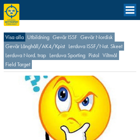
Visa alla
Utbildning
Gevär ISSF
Gevär Nordisk
Gevär Långhåll/AK4/Kpist
Lerduva ISSF/Nat. Skeet
Lerduva Nord. trap
Lerduva Sporting
Pistol
Viltmål
Field Target