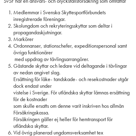
SvSF har en ansvars- och olycksfallsförsäkring som omfattar
Medlemmar i Svenska Skyttesportförbundets
inregistrerade föreningar.
Skolungdom och rekryteringsskyttar som deltar i
propagandaskjutningar.
Markörer
Ordonnanser, stationschefer, expeditionspersonal samt
övriga funktionärer
med uppdrag av tävlingsarrangörer.
Gästande skyttar och ledare vid deltagande i tävlingar
av nedan angivet slag.
Ersättning för läke- tandskade- och resekostnader utgår
dock endast under
vistelse i Sverige. För utländska skyttar lämnas ersättning
för de kostnader
som skulle ersatts om denne varit inskriven hos allmän
Försäkringskassa.
Försäkringen gäller ej heller för hemtransport för
utländska skyttar.
Vid övrig planerad ungdomsverksamhet tex