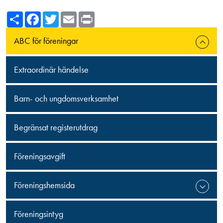
Share
Facebook
Twitter
Email
Print
ABC för föreningar
Extraordinär händelse
Barn- och ungdomsverksamhet
Begränsat registerutdrag
Föreningsavgift
Föreningshemsida
Föreningsintyg