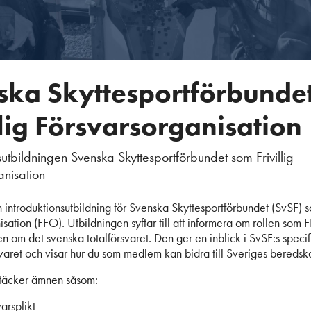
ska Skyttesportförbunde
llig Försvarsorganisation
sutbildningen Svenska Skyttesportförbundet som Frivillig
anisation
 introduktionsutbildning för Svenska Skyttesportförbundet (SvSF) so
isation (FFO). Utbildningen syftar till att informera om rollen som
 om det svenska totalförsvaret. Den ger en inblick i SvSF:s speci
svaret och visar hur du som medlem kan bidra till Sveriges beredsk
 täcker ämnen såsom:
varsplikt