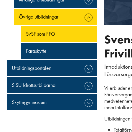
Övriga utbildningar
SvSF som FFO
Sven
Frivi
Paraskytte
Introduktion
Utbildningsportalen
Försvarsorg
SISU Idrottsutbildarna
Vi erbjuder en
Försvarsorgan
medvetenheten
Skyttegymnasium
inom totalför
Utbildningen
Totalförs