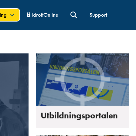
ning
IdrottOnline
Support
Utbildningsportalen