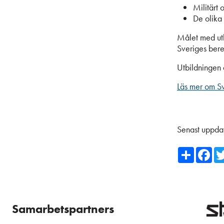
Militärt o
De olika
Målet med utbi
Sveriges ber
Utbildningen ä
Läs mer om S
Senast uppda
Share
Fa
Samarbetspartners