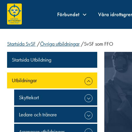
Förbundet
Våra idrottsgre
Startsida SvSF
/
Övriga utbildningar
/
SvSF som FFO
Startsida Utbildning
Utbildningar
Skyttekort
Ledare och tränare
Arrangera utbildningar