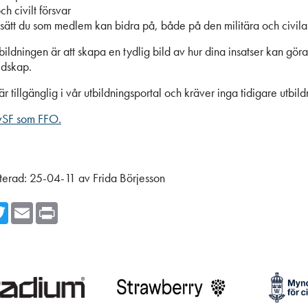
ch civilt försvar
 sätt du som medlem kan bidra på, både på den militära och civila
ldningen är att skapa en tydlig bild av hur dina insatser kan göra 
edskap.
r tillgänglig i vår utbildningsportal och kräver inga tidigare utbil
vSF som FFO.
terad:
25-04-11
av
Frida Börjesson
cebook
Twitter
Email
Print