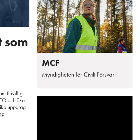
t som
MCF
Myndigheten för Civilt Försvar
m Frivillig
 FFO och öka
fika uppdrag
ap.