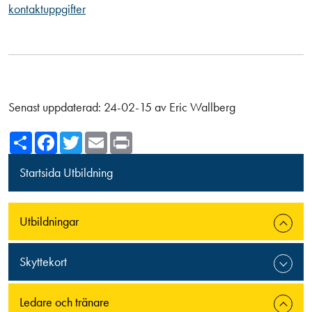
kontaktuppgifter
Senast uppdaterad:
24-02-15
av
Eric Wallberg
Share
Facebook
Twitter
Email
Print
Startsida Utbildning
Utbildningar
Skyttekort
Ledare och tränare