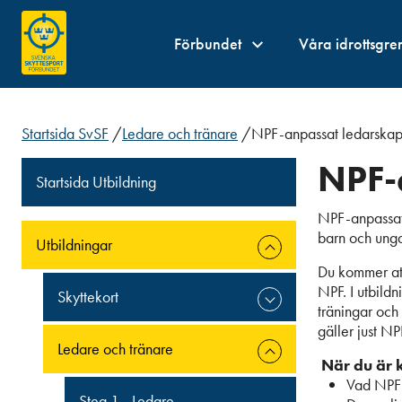
Förbundet
Våra idrottsgre
Startsida SvSF
/
Ledare och tränare
/
NPF-anpassat ledarska
NPF-
Startsida Utbildning
NPF-anpassat 
barn och ungd
Utbildningar
Du kommer att
NPF. I utbild
Skyttekort
träningar och
gäller just N
Ledare och tränare
När du är 
Vad NPF 
Steg 1 - Ledare