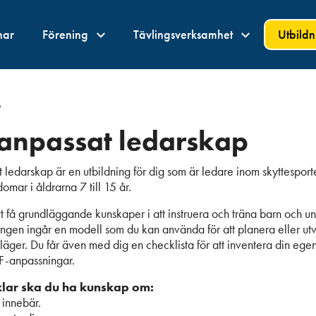
nar
Förening
Tävlingsverksamhet
Utbild
p
anpassat ledarskap
ledarskap är en utbildning för dig som är ledare inom skyttesport
omar i åldrarna 7 till 15 år.
 få grundläggande kunskaper i att instruera och träna barn och
ningen ingår en modell som du kan använda för att planera eller ut
 läger. Du får även med dig en checklista för att inventera din ege
PF-anpassningar.
klar ska du ha kunskap om:
innebär.