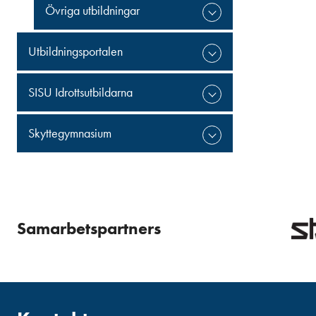
Övriga utbildningar
Utbildningsportalen
SISU Idrottsutbildarna
Skyttegymnasium
Samarbetspartners