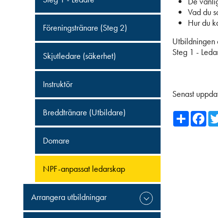
De vanli
Vad du s
Hur du k
Föreningstränare (Steg 2)
Utbildningen ä
Steg 1 - Leda
Skjutledare (säkerhet)
Instruktör
Senast uppda
Breddtränare (Utbildare)
Share
Fa
Domare
NPF-anpassat ledarskap
Arrangera utbildningar