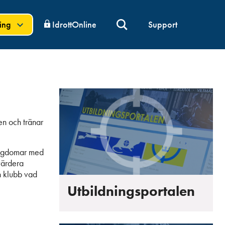
ning
IdrottOnline
Support
en och tränar
 ungdomar med
värdera
n klubb vad
Utbildningsportalen