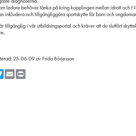
gaste diagnoserna.
om ledare behöver tänka på kring kopplingen mellan idrott och N
an inkludera och tillgängliggöra sportskytte för barn och ungd
r tillgänglig i vår utbildningsportal och kräver att du slutfört skytt
re.
terad:
25-06-09
av
Frida Börjesson
cebook
Twitter
Email
Print