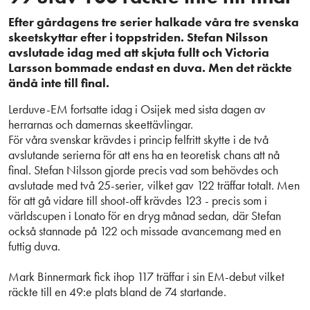
Efter gårdagens tre serier halkade våra tre svenska
skeetskyttar efter i toppstriden. Stefan Nilsson
avslutade idag med att skjuta fullt och Victoria
Larsson bommade endast en duva. Men det räckte
ändå inte till final.
Lerduve-EM fortsatte idag i Osijek med sista dagen av
herrarnas och damernas skeettävlingar.
För våra svenskar krävdes i princip felfritt skytte i de två
avslutande serierna för att ens ha en teoretisk chans att nå
final. Stefan Nilsson gjorde precis vad som behövdes och
avslutade med två 25-serier, vilket gav 122 träffar totalt. Men
för att gå vidare till shoot-off krävdes 123 - precis som i
världscupen i Lonato för en dryg månad sedan, där Stefan
också stannade på 122 och missade avancemang med en
futtig duva.
Mark Binnermark fick ihop 117 träffar i sin EM-debut vilket
räckte till en 49:e plats bland de 74 startande.