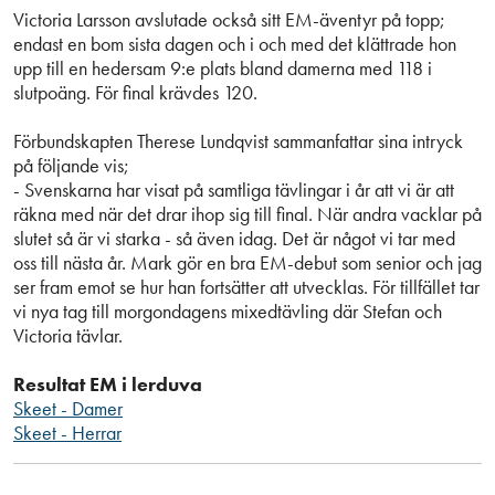
Victoria Larsson avslutade också sitt EM-äventyr på topp;
endast en bom sista dagen och i och med det klättrade hon
upp till en hedersam 9:e plats bland damerna med 118 i
slutpoäng. För final krävdes 120.
Förbundskapten Therese Lundqvist sammanfattar sina intryck
på följande vis;
- Svenskarna har visat på samtliga tävlingar i år att vi är att
räkna med när det drar ihop sig till final. När andra vacklar på
slutet så är vi starka - så även idag. Det är något vi tar med
oss till nästa år. Mark gör en bra EM-debut som senior och jag
ser fram emot se hur han fortsätter att utvecklas. För tillfället tar
vi nya tag till morgondagens mixedtävling där Stefan och
Victoria tävlar.
Resultat EM i lerduva
Skeet - Damer
Skeet - Herrar