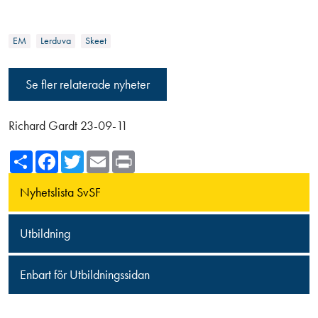
EM
Lerduva
Skeet
Se fler relaterade nyheter
Richard Gardt 23-09-11
Share
Facebook
Twitter
Email
Print
Nyhetslista SvSF
Utbildning
Enbart för Utbildningssidan