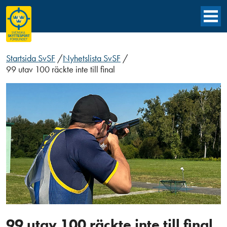
Startsida SvSF
/
Nyhetslista SvSF
/
99 utav 100 räckte inte till final
99 utav 100 räckte inte till final