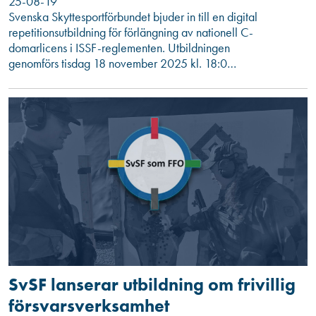
25-08-19
Svenska Skyttesportförbundet bjuder in till en digital
repetitionsutbildning för förlängning av nationell C-
domarlicens i ISSF-reglementen. Utbildningen
genomförs tisdag 18 november 2025 kl. 18:0…
SvSF lanserar utbildning om frivillig
försvarsverksamhet