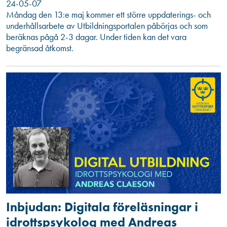
24-05-07
Måndag den 13:e maj kommer ett större uppdaterings- och
underhållsarbete av Utbildningsportalen påbörjas och som
beräknas pågå 2-3 dagar. Under tiden kan det vara
begränsad åtkomst.
Inbjudan: Digitala föreläsningar i
idrottspsykolog med Andreas