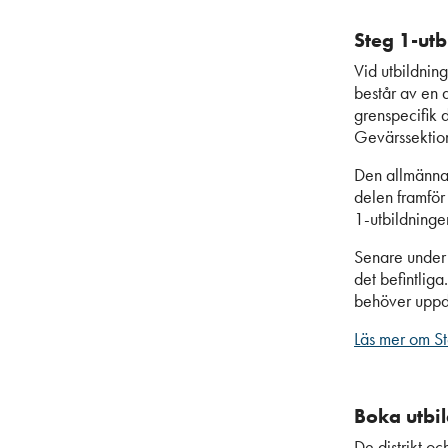
Steg 1-utb
Vid utbildnin
består av en 
grenspecifik 
Gevärssektion
Den allmänna 
delen framför 
1-utbildningen
Senare under 
det befintliga
behöver uppda
Läs mer om St
Boka utbil
De distrikt oc