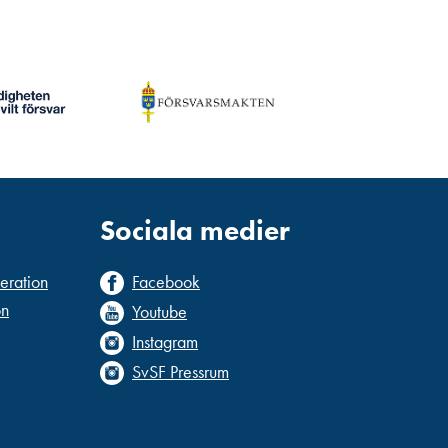
Sociala medier
deration
Facebook
on
Youtube
Instagram
SvSF Pressrum