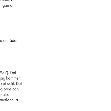
ningarna
nde områden
1977). Det
h jag kommer
ckså sköt. Det
å gjorde och
latser.
rnationella