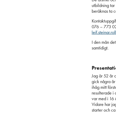
utbildning tar
beräknas ta c
Kontaktuppgifte
076 – 773 0
leif.steinar.r
I den mån det
samtidigt.
Presentati
Jag är 52 år 
gick några år 
ihåg mitt förs
resulterade i 
var med i 16 
Vidare har ja
starter och ca