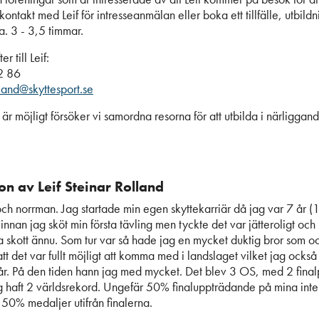
 kontakt med Leif för intresseanmälan eller boka ett tillfälle, utbild
a. 3 - 3,5 timmar.
r till Leif:
2 86
olland@skyttesport.se
 är möjligt försöker vi samordna resorna för att utbilda i närligga
on av Leif Steinar Rolland
och norrman. Jag startade min egen skyttekarriär då jag var 7 år (
innan jag sköt min första tävling men tyckte det var jätteroligt oc
ta skott ännu. Som tur var så hade jag en mycket duktig bror som o
att det var fullt möjligt att komma med i landslaget vilket jag ocks
år. På den tiden hann jag med mycket. Det blev 3 OS, med 2 finalp
g haft 2 världsrekord. Ungefär 50% finaluppträdande på mina inte
 50% medaljer utifrån finalerna.