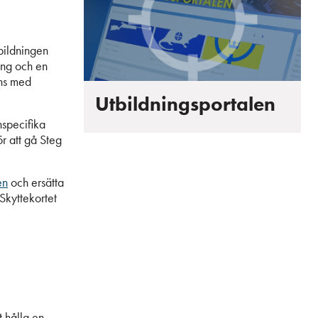
bildningen
ing och en
ans med
Utbildningsportalen
specifika
ör att gå Steg
en
och ersätta
Skyttekortet
t hålla en