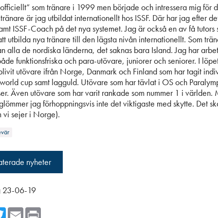
”officiellt” som tränare i 1999 men började och intressera mig för 
tränare är jag utbildat internationellt hos ISSF. Där har jag efter d
amt ISSF-Coach på det nya systemet. Jag är också en av få tutors
att utbilda nya tränare till den lägsta nivån internationellt. Som trä
tan alla de nordiska länderna, det saknas bara Island. Jag har arbe
åde funktionsfriska och para-utövare, juniorer och seniorer. I löpe
blivit utövare ifrån Norge, Danmark och Finland som har tagit indiv
orld cup samt lagguld. Utövare som har tävlat i OS och Paralym
ser. Även utövare som har varit rankade som nummer 1 i världen. 
glömmer jag förhoppningsvis inte det viktigaste med skytte. Det ska
 vi sejer i Norge).
evär
laterade nyheter
g 23-06-19
cebook
Twitter
Email
Print