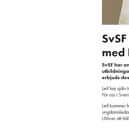
SvSF 
med L
SvSF har anl
utbildninga
erbjuds dess
Leif har själv
För oss i Sve
Leif kommer fra
ungdomsledare,
Utöver att hål