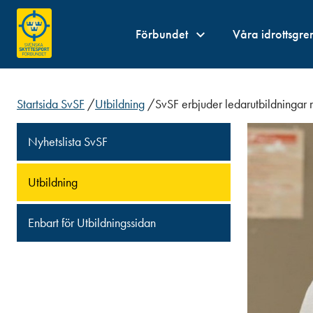
Förbundet
Våra idrottsgre
Startsida SvSF
/
Utbildning
/
SvSF erbjuder ledarutbildningar 
Nyhetslista SvSF
Utbildning
Enbart för Utbildningssidan