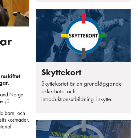
gar
a
Skyttekort
rsskiftet
ngar.
Skyttekortet är en grundläggande
säkerhets- och
nnland Norge.
introduktionsutbildning i skytte.
ävsjö.
ilda barn- och
eifs kostnader.
terial.