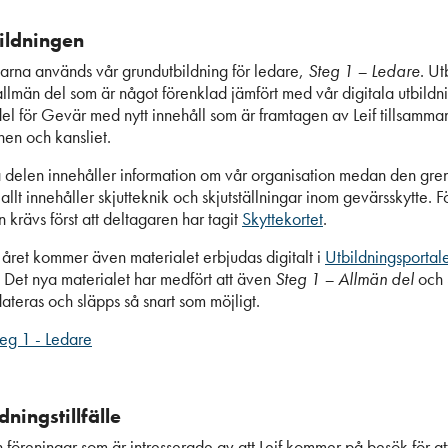
ildningen
garna används vår grundutbildning för ledare,
Steg 1 – Ledare
. Ut
allmän del som är något förenklad jämfört med vår digitala utbildn
del för Gevär med nytt innehåll som är framtagen av Leif tillsamm
en och kansliet.
delen innehåller information om vår organisation medan den gren
allt innehåller skjutteknik och skjutställningar inom gevärsskytte. F
 krävs först att deltagaren har tagit
Skyttekortet
.
året kommer även materialet erbjudas digitalt i
Utbildningsportal
. Det nya materialet har medfört att även
Steg 1 – Allmän del
och 
teras och släpps så snart som möjligt.
eg 1 - Ledare
dningstillfälle
h föreningar som är intresserade av att Leif kommer på besök för at