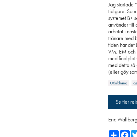
Jag startade 
tidigare. Som 
systemet B+ s
använder till 
arbetat i näs
tränare med b
tiden har det 
VM, EM och w
med finalplat
med detta så 
(eller göy som
Utbildning
g
Se fler re
Eric Wallber
Share
Fa