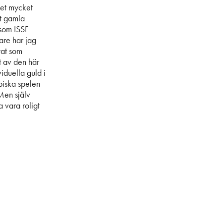
det mycket
et gamla
 som ISSF
nare har jag
tat som
t av den här
iduella guld i
piska spelen
Men själv
 vara roligt