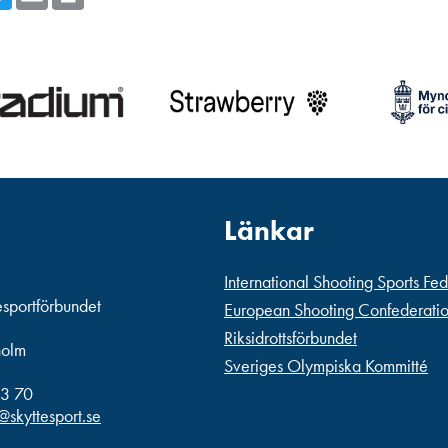
Länkar
International Shooting Sports Fe
esportförbundet
European Shooting Confederati
Riksidrottsförbundet
holm
Sveriges Olympiska Kommitté
3 70
@skyttesport.se