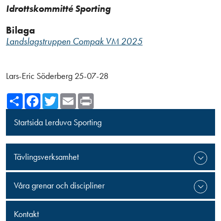
Idrottskommitté Sporting
Bilaga
Landslagstruppen Compak VM 2025
Lars-Eric Söderberg 25-07-28
Share
Facebook
Twitter
Email
Print
Startsida Lerduva Sporting
Tävlingsverksamhet
Våra grenar och discipliner
Kontakt