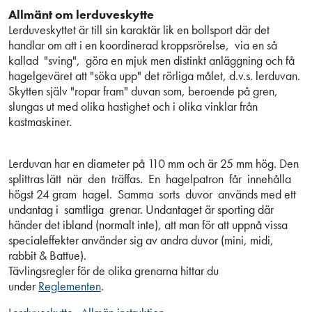
Allmänt om lerduveskytte
Lerduveskyttet är till sin karaktär lik en bollsport där det
handlar om att i en koordinerad kroppsrörelse, via en så
kallad "sving", göra en mjuk men distinkt anläggning och få
hagelgeväret att "söka upp" det rörliga målet, d.v.s. lerduvan.
Skytten själv "ropar fram" duvan som, beroende på gren,
slungas ut med olika hastighet och i olika vinklar från
kastmaskiner.
Lerduvan har en diameter på 110 mm och är 25 mm hög. Den
splittras lätt när den träffas. En hagelpatron får innehålla
högst 24 gram hagel. Samma sorts duvor används med ett
undantag i samtliga grenar. Undantaget är sporting där
händer det ibland (normalt inte), att man för att uppnå vissa
specialeffekter använder sig av andra duvor (mini, midi,
rabbit & Battue).
Tävlingsregler för de olika grenarna hittar du
under
Reglementen
.