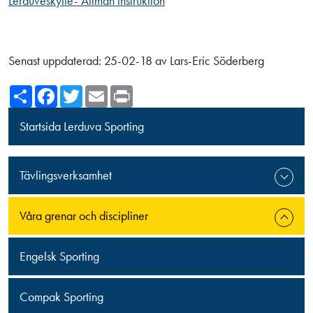
Lerduveskytte- Allmän instruktion
Senast uppdaterad:
25-02-18
av
Lars-Eric Söderberg
Share
Facebook
Twitter
Email
Print
Startsida Lerduva Sporting
Tävlingsverksamhet
Våra grenar och discipliner
Engelsk Sporting
Compak Sporting