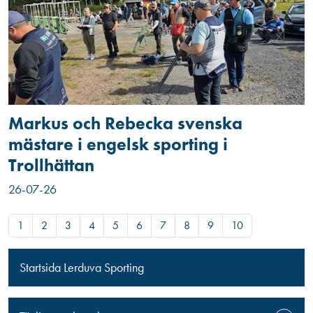
Markus och Rebecka svenska
mästare i engelsk sporting i
Trollhättan
26-07-26
1
2
3
4
5
6
7
8
9
10
Startsida Lerduva Sporting