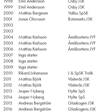
1998
Emil Andersson
Osby JSK
1999
Emil Andersson
Osby JSK
2000
Mattias Bergman
Valbo SpSK
2001
Jonas Olovsson
Botsmarks JSK
2002
2003
2004
Mattias Karlsson
Åmålsortens JVF
2005
Mattias Karlsson
Åmålsortens JVF
2006
Mattias Karlsson
Åmålsortens JVF
2007
Inga starter
2008
Inga starter
2009
Inga starter
2010
Rikard Johansson
J & SpSK Trofé
2011
Mattias Björk
Västerås JSK
2012
Mattias Björk
Västerås JSK
2013
Jesper Nyberg
Hylte SpS
2014
Jesper Nyberg
Hylte SpS
2015
Andreas Bergström
Glaskogen JSK
2016
Andreas Bergström
Glaskogens JSK