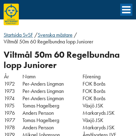
Startsida SvSF
/
Svenska mästare
/
Viltmål 50m 60 Regelbundna lopp Juniorer
Viltmål 50m 60 Regelbundna
lopp Juniorer
År
Namn
Förening
1972
Per-Anders Lingman
FOK Borås
1973
Per-Anders Lingman
FOK Borås
1974
Per-Anders Lingman
FOK Borås
1975
Tomas Hagelberg
Växjö JSK
1976
Anders Persson
Markaryds JSK
1977
Tomas Hagelberg
Växjö JSK
1978
Anders Persson
Markaryds JSK
1979
Mikael Johansson
Åmålsortens JVF