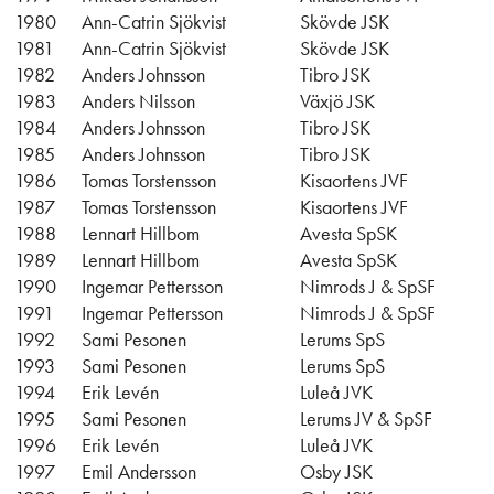
1980
Ann-Catrin Sjökvist
Skövde JSK
1981
Ann-Catrin Sjökvist
Skövde JSK
1982
Anders Johnsson
Tibro JSK
1983
Anders Nilsson
Växjö JSK
1984
Anders Johnsson
Tibro JSK
1985
Anders Johnsson
Tibro JSK
1986
Tomas Torstensson
Kisaortens JVF
1987
Tomas Torstensson
Kisaortens JVF
1988
Lennart Hillbom
Avesta SpSK
1989
Lennart Hillbom
Avesta SpSK
1990
Ingemar Pettersson
Nimrods J & SpSF
1991
Ingemar Pettersson
Nimrods J & SpSF
1992
Sami Pesonen
Lerums SpS
1993
Sami Pesonen
Lerums SpS
1994
Erik Levén
Luleå JVK
1995
Sami Pesonen
Lerums JV & SpSF
1996
Erik Levén
Luleå JVK
1997
Emil Andersson
Osby JSK