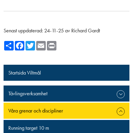
Senast uppdaterad:
24-11-25
av
Richard Gardt
Share
Facebook
Twitter
Email
Print
Startsida Viltmål
Tävlingsverksamhet
Våra grenar och discipliner
Running target 10 m