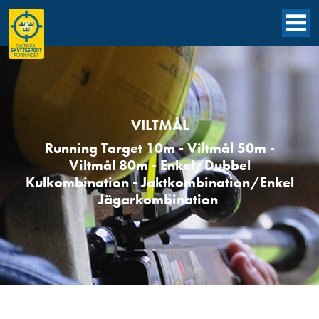
VILTMÅL
Running Target 10m - Viltmål 50m -
Viltmål 80m - Enkel/Dubbel
Kulkombination - Jaktkombination/Enkel
Jägarkombination