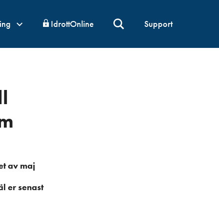
ning
IdrottOnline
Support
l
0m
et av maj
äl er senast