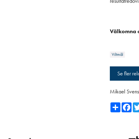
resultatredovi
Välkomna oc
Viltmål
Se fler re
Mikael Sven
Share
Fa