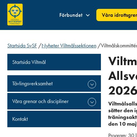
Förbundet
Våra idrottsgre
Startsida SvSF
/
Nyheter Viltmålssektionen
/
Viltmålskommittén
Viltm
Startsida Viltmål
Alls
Tävlingsverksamhet
202
Våra grenar och discipliner
Viltmålsall
sätter den 
träningsakt
Kontakt
den 10 maj
Program: 30 