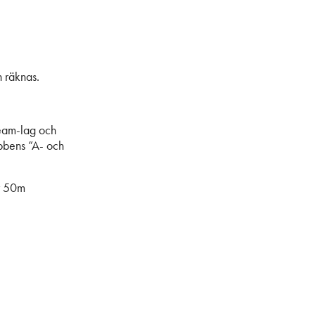
n räknas.
team-lag och
bbens ”A- och
ör 50m