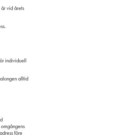
år vid årets
ss.
r individuell
alongen alltid
ad
ter omgångens
adress före