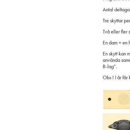
Antal deltaga
Tre skyttar pe
Två eller fler
En dam + en 
En skytt kan 
använda samma
B-lag”.
Obs ! I år få