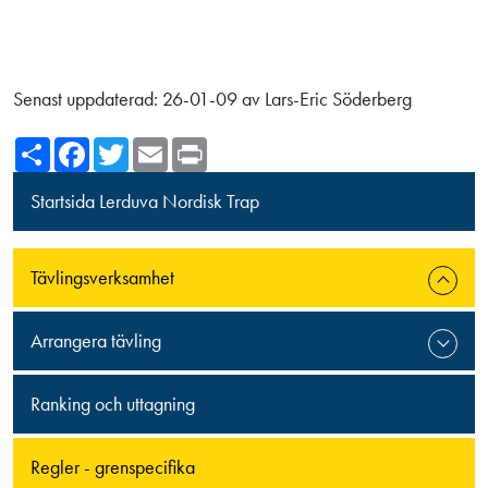
Senast uppdaterad:
26-01-09
av
Lars-Eric Söderberg
Share
Facebook
Twitter
Email
Print
Startsida Lerduva Nordisk Trap
Tävlingsverksamhet
Arrangera tävling
Ranking och uttagning
Regler - grenspecifika