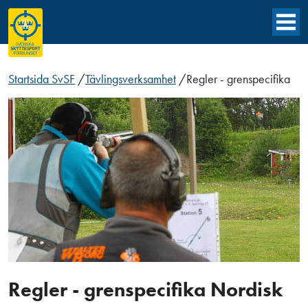
Startsida SvSF
/
Tävlingsverksamhet
/
Regler - grenspecifika
Regler - grenspecifika Nordisk