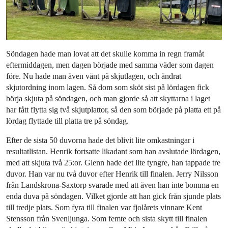
Söndagen hade man lovat att det skulle komma in regn framåt
eftermiddagen, men dagen började med samma väder som dagen
före. Nu hade man även vänt på skjutlagen, och ändrat
skjutordning inom lagen. Så dom som sköt sist på lördagen fick
börja skjuta på söndagen, och man gjorde så att skyttarna i laget
har fått flytta sig två skjutplattor, så den som började på platta ett på
lördag flyttade till platta tre på söndag.
Efter de sista 50 duvorna hade det blivit lite omkastningar i
resultatlistan. Henrik fortsatte likadant som han avslutade lördagen,
med att skjuta två 25:or. Glenn hade det lite tyngre, han tappade tre
duvor. Han var nu två duvor efter Henrik till finalen. Jerry Nilsson
från Landskrona-Saxtorp svarade med att även han inte bomma en
enda duva på söndagen. Vilket gjorde att han gick från sjunde plats
till tredje plats. Som fyra till finalen var fjolårets vinnare Kent
Stensson från Svenljunga. Som femte och sista skytt till finalen