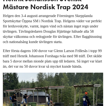
Mästare Nordisk Trap 2024
Helgen den 3-4 augusti arrangerade Föreningen Skepplanda
Sportskyttar Öppna SM i Nordisk Trap. Helgens väder var perfekt
för lerduveskytte, varmt, ingen vind och nästan inget regn under
tävlingen. Tävlingsledaren Douglas Hjärtinge hälsade alla 58
skyttar välkomna och redogjorde för tävlingen. Efter flagghissning
och nationalsång kunde tävlingen starta.
Efter första dagens 100 duvor var Glenn Larson Frillesås i topp 99
träff med Henrik Johansson Forshaga tvåa med 98 träff. Det skilde
bara 5 duvor mellan nionde plats upp till ledaren. Så inget var klart
än, det var nu 50 duvor kvar så mycket kunde hända.