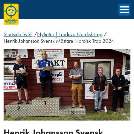
Startsida SvSF
/
Nyheter | Lerduva Nordisk trap
/
Henrik Johansson Svensk Mästare Nordisk Trap 2024
Henrik Johansson Svensk