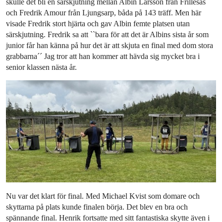
skulle det bli en särskjutning mellan Albin Larsson från Frillesås
och Fredrik Amour från Ljungsarp, båda på 143 träff. Men här
visade Fredrik stort hjärta och gav Albin femte platsen utan
särskjutning. Fredrik sa att ``bara för att det är Albins sista år som
junior får han känna på hur det är att skjuta en final med dom stora
grabbarna´´ Jag tror att han kommer att hävda sig mycket bra i
senior klassen nästa år.
Nu var det klart för final. Med Michael Kvist som domare och
skyttarna på plats kunde finalen börja. Det blev en bra och
spännande final. Henrik fortsatte med sitt fantastiska skytte även i