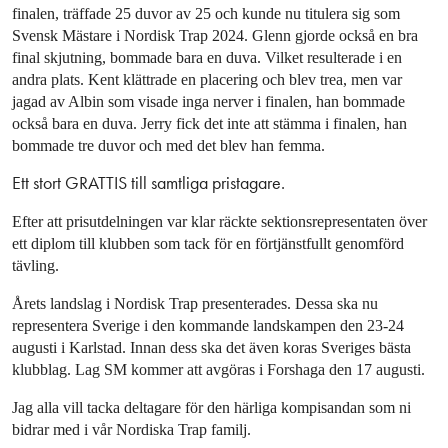
finalen, träffade 25 duvor av 25 och kunde nu titulera sig som
Svensk Mästare i Nordisk Trap 2024. Glenn gjorde också en bra
final skjutning, bommade bara en duva. Vilket resulterade i en
andra plats. Kent klättrade en placering och blev trea, men var
jagad av Albin som visade inga nerver i finalen, han bommade
också bara en duva. Jerry fick det inte att stämma i finalen, han
bommade tre duvor och med det blev han femma.
Ett stort GRATTIS till samtliga pristagare.
Efter att prisutdelningen var klar räckte sektionsrepresentaten över
ett diplom till klubben som tack för en förtjänstfullt genomförd
tävling.
Årets landslag i Nordisk Trap presenterades. Dessa ska nu
representera Sverige i den kommande landskampen den 23-24
augusti i Karlstad. Innan dess ska det även koras Sveriges bästa
klubblag. Lag SM kommer att avgöras i Forshaga den 17 augusti.
Jag alla vill tacka deltagare för den härliga kompisandan som ni
bidrar med i vår Nordiska Trap familj.