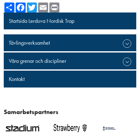
Share
Facebook
Twitter
Email
Print
Startsida Lerduva Nordisk Trap
Tävlingsverksamhet
Våra grenar och discipliner
Kontakt
Samarbetspartners