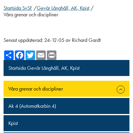
Startsida SvSF
/
Gevär Långhåll, AK, Kpist
/
Våra grenar och discipliner
Senast uppdaterad:
24-12-05
av
Richard Gardt
Share
Facebook
Twitter
Email
Print
Startsida Gevär Långhåll, AK, Kpist
Våra grenar och discipliner
Ak 4 (Automatkarbin 4)
Kpist