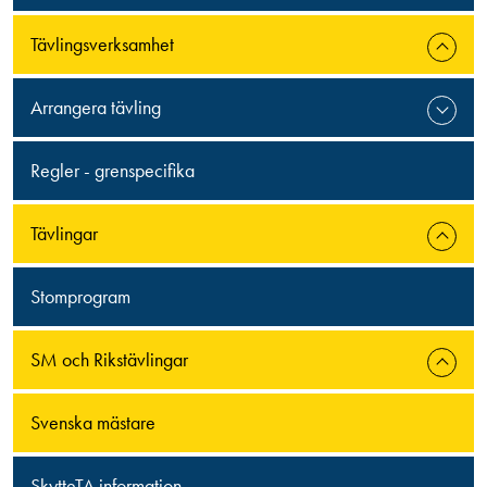
Tävlingsverksamhet
Arrangera tävling
Regler - grenspecifika
Tävlingar
Stomprogram
SM och Rikstävlingar
Svenska mästare
SkytteTA information