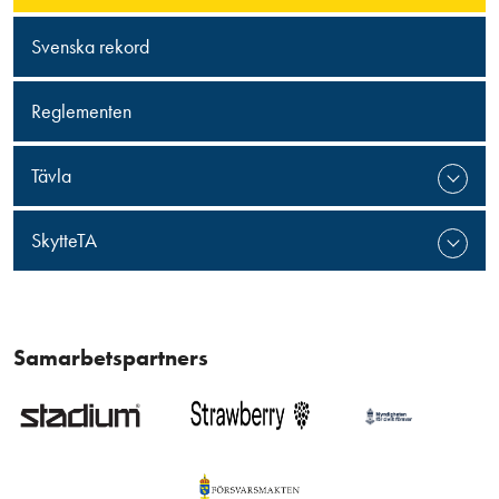
Svenska rekord
Reglementen
Tävla
SkytteTA
Samarbetspartners