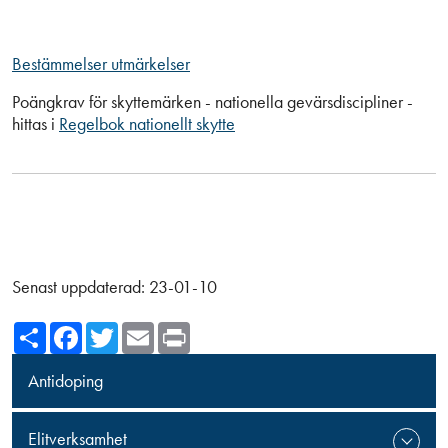
Bestämmelser utmärkelser
Poängkrav för skyttemärken - nationella gevärsdiscipliner -
hittas i
Regelbok nationellt skytte
Senast uppdaterad:
23-01-10
Share
Facebook
Twitter
Email
Print
Antidoping
Elitverksamhet