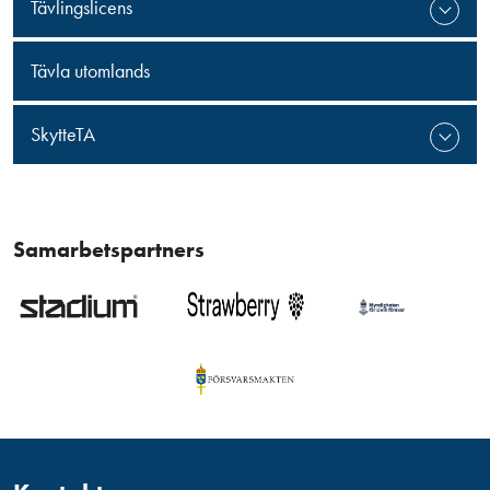
Tävlingslicens
Tävla utomlands
SkytteTA
Samarbetspartners