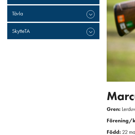
Tävla
SkytteTA
Marc
Gren:
Lerdu
Förening/
Född:
22 ma