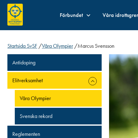
Förbundet
Våra idrottsgre
Startsida SvSF
/
Våra Olympier
/
Marcus Svensson
Antidoping
Elitverksamhet
Våra Olympier
Svenska rekord
Reglementen