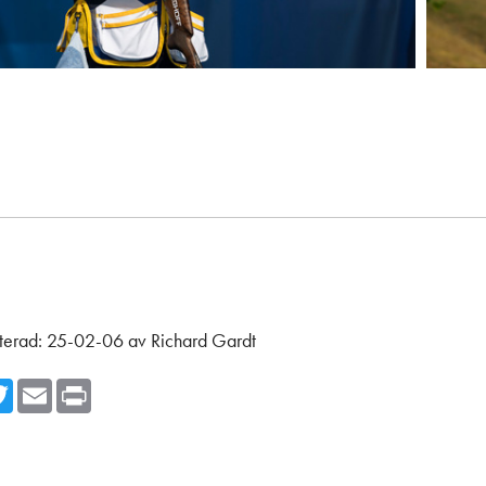
terad:
25-02-06
av
Richard Gardt
cebook
Twitter
Email
Print