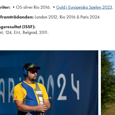
riter: •
OS-silver Rio 2016.
•
Guld i Europeiska Spelen 2023
framträdanden:
London 2012, Rio 2016 & Paris 2024
gsresultat (ISSF):
t; 124, EM, Belgrad, 2011.