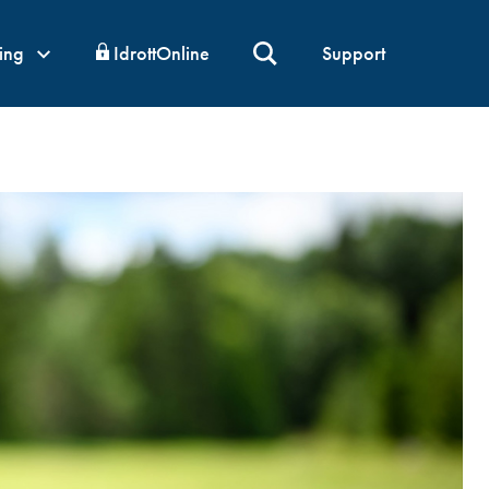
ning
IdrottOnline
Support