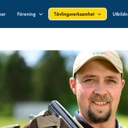
nar
Förening
Tävlingsverksamhet
Utbild