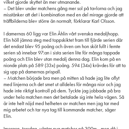
vilket gjorde skyttet än mer utmanande.
– Det blev under matchens gång mer sol på tavlorna och jag
misstänker att det i kombination med en del mirage gjorde att
träffbilderna blev större än normalt, förklarar Karl Olsson.
I damernas 60 ligg var Elin Åhlin vårt svenska medaljhopp.
Elin höll jämna steg med toppskiktet fram till fjärde serien där
det endast blev 95 poäng och även om hon sköt fullt i femte
serien så innebar 97:an i sista serien lite för många tappade
poäng och Elin blev utan medalj denna dag. Elin kom på en
nionde plats på 589 (33x) poäng. 594 (34x) krävdes för att ta
sig upp på damernas prispall.
– Matchen började bra men på mitten så hade jag lite oflyt
med linjerna och det smet ut alldeles för många nior och jag
hade inte riktigt kontroll på dem. Tyckte jag jobbade på bra
under hela matchen men det betalade sig inte hela vägen. Så
är inte helt nöjd med helheten av matchen men jag tar med
mig arbetet och tar nya tag till kommande matcher, säger
Elin.
Imorgon, torsdag, väntar nya matcher på 300m - men då i