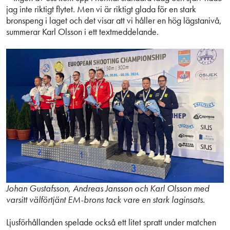
jag inte riktigt flytet. Men vi är riktigt glada för en stark
bronspeng i laget och det visar att vi håller en hög lägstanivå,
summerar Karl Olsson i ett textmeddelande.
Johan Gustafsson, Andreas Jansson och Karl Olsson med
varsitt välförtjänt EM-brons tack vare en stark laginsats.
Ljusförhållanden spelade också ett litet spratt under matchen