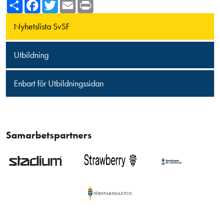
Share
Facebook
Twitter
Email
Print
Nyhetslista SvSF
Utbildning
Enbart för Utbildningssidan
Samarbetspartners