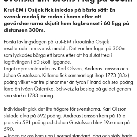
Krut-EM i Osijek fick inledas på bästa sätt; En
svensk medalj är redan i hamn efter att
gevärsherrarna skjutit hem lagbronset i 60 ligg på
distansen 300m.
Första tävlingsdagen på krut-EM i kroatiska Osijek
resulterade i en svensk medalj. Det var herrlaget på 300m
som lyckades bärga ett brons efter att ha slutat trea i
lagtävlingen i 60 skott liggande.
Laget representerades av Karl Olsson, Andreas Jansson och
Johan Gustafsson. Killarna fick sammanlagt ihop 1773 (83x)
poäng vilket var tre pinnar mer än fyran Finand och sex poäng
färre än tvåan Österrike. Schweiz la beslag på guldet genom
sina starka 1783 poäng.
Individuellt gick det lite trögare för svenskarna. Karl Olsson
slutade elva på 592 poäng, Andreas Jansson kom på 15:e
plats via 591 poäng och Johan Gustafsson blev 19:e man på
590.
– Ingen av oss kom upp i normal standard idag och själv hade