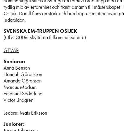
Sammantaget skickar Sverige en relativt bred trupp med en
tydlig mix av erfarenhet och framtidsnamn till mästerskapet i
Osijek. Därtill finns en stark och bred representation även på
ledarsidan.
SVENSKA EM-TRUPPEN OSIJEK
(Obs! 300m-skyttarna tillkommer senare)
GEVÄR
Seniorer:
Anna Benson
Hannah Göransson
Amanda Göranson
Marcus Madsen
Emanuel Söderlund
Victor Lindgren
Ledare: Mats Eriksson
Juniorer:
Jesper Johansson