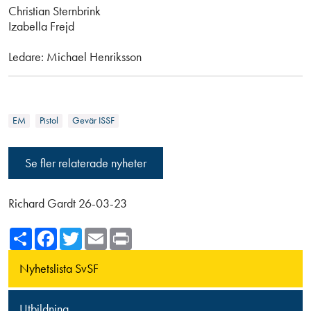
Christian Sternbrink
Izabella Frejd
Ledare: Michael Henriksson
EM
Pistol
Gevär ISSF
Se fler relaterade nyheter
Richard Gardt 26-03-23
Share
Facebook
Twitter
Email
Print
Nyhetslista SvSF
Utbildning