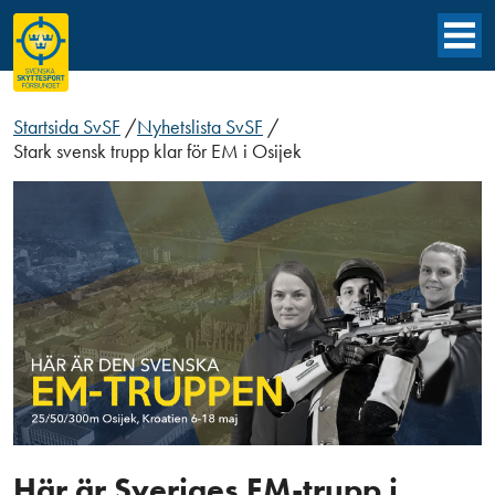
Startsida SvSF
/
Nyhetslista SvSF
/
Stark svensk trupp klar för EM i Osijek
Här är Sveriges EM-trupp i