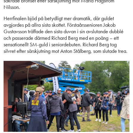
säkrade bronset efter särskjutning mot Maria Hagström
Nilsson.
Herrfinalen bjöd på betydligt mer dramatik, där guldet
avgjordes på allra sista skottet. Förstaårssenioren Jakob
Gustavsson träffade den sista duvan i sin avslutande dubblé
och passerade därmed Richard Berg med en poäng – ett
sensationellt SM-guld i seniordebuten. Richard Berg tog
silvret efter särskjutning mot Anton Stålberg, som slutade trea.