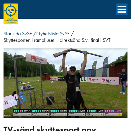
Startsida SvSF
/
Nyhetslista SvSF
/
Skyttesporten i rampljuset – direktsänd SM-final i SVT
TV-sänd skyttesport gav