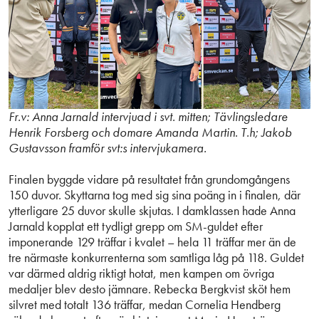
Fr.v: Anna Jarnald intervjuad i svt. mitten; Tävlingsledare
Henrik Forsberg och domare Amanda Martin. T.h; Jakob
Gustavsson framför svt:s intervjukamera.
Finalen byggde vidare på resultatet från grundomgångens
150 duvor. Skyttarna tog med sig sina poäng in i finalen, där
ytterligare 25 duvor skulle skjutas. I damklassen hade Anna
Jarnald kopplat ett tydligt grepp om SM-guldet efter
imponerande 129 träffar i kvalet – hela 11 träffar mer än de
tre närmaste konkurrenterna som samtliga låg på 118. Guldet
var därmed aldrig riktigt hotat, men kampen om övriga
medaljer blev desto jämnare. Rebecka Bergkvist sköt hem
silvret med totalt 136 träffar, medan Cornelia Hendberg