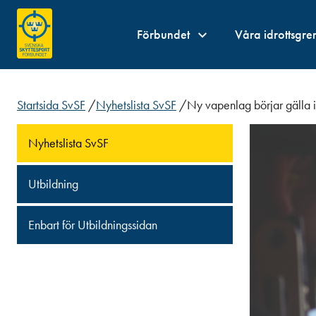
Förbundet
Våra idrottsgre
Startsida SvSF
/
Nyhetslista SvSF
/
Ny vapenlag börjar gälla 
Nyhetslista SvSF
Utbildning
Enbart för Utbildningssidan