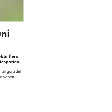
uni
bär flera
tesporten.
 att göra det
ala vapen