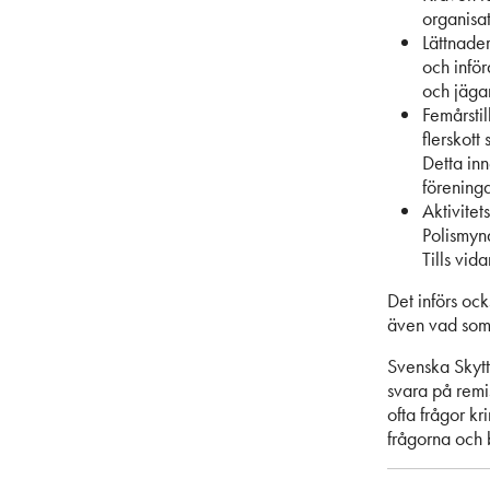
organisat
Lättnader
och inför
och jäga
Femårsti
flerskott
Detta inn
föreninga
Aktivitet
Polismynd
Tills vid
Det införs ock
även vad som 
Svenska Skytt
svara på remis
ofta frågor kr
frågorna och 