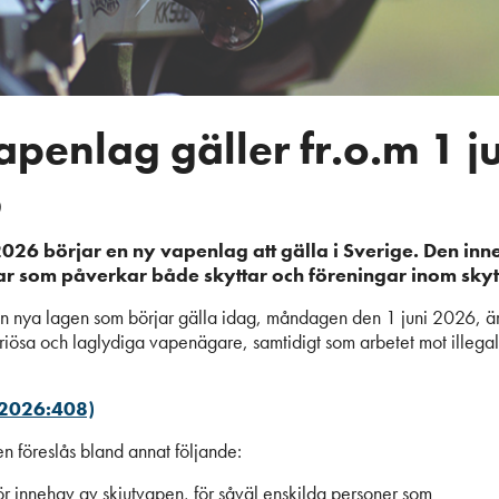
penlag gäller fr.o.m 1 j
6
2026 börjar en ny vapenlag att gälla i Sverige.
Den inne
ar som påverkar både skyttar och föreningar inom skyt
n nya lagen som börjar gälla idag, måndagen den 1 juni 2026, är
eriösa och laglydiga vapenägare, samtidigt som arbetet mot illeg
(2026:408)
en föreslås bland annat följande:
ör innehav av skjutvapen, för såväl enskilda personer som