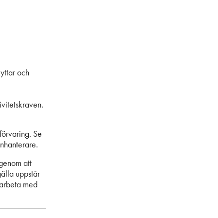
yttar och
ivitetskraven.
förvaring. Se
enhanterare.
 genom att
gälla uppstår
a arbeta med