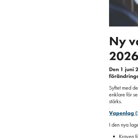
Ny va
202
Den 1 juni 
förändring
Syftet med de
enklare för s
stärks.
Vapenlag 
I den nya lag
Kraven f