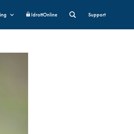
ning
IdrottOnline
Support