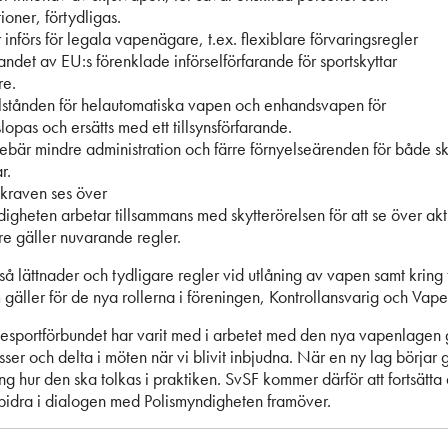
ioner, förtydligas.
 införs för legala vapenägare, t.ex. flexiblare förvaringsregler
andet av EU:s förenklade införselförfarande för sportskyttar
re.
llstånden för helautomatiska vapen och enhandsvapen för
 slopas och ersätts med ett tillsynsförfarande.
ebär mindre administration och färre förnyelseärenden för både sk
r.
skraven ses över
igheten arbetar tillsammans med skytterörelsen för att se över akt
are gäller nuvarande regler.
så lättnader och tydligare regler vid utlåning av vapen samt kring 
gäller för de nya rollerna i föreningen, Kontrollansvarig och Vap
esportförbundet har varit med i arbetet med den nya vapenlagen
ser och delta i möten när vi blivit inbjudna. När en ny lag börjar 
ing hur den ska tolkas i praktiken. SvSF kommer därför att fortsätt
bidra i dialogen med Polismyndigheten framöver.