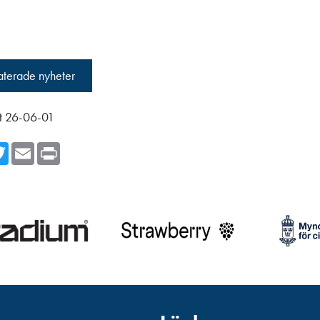
laterade nyheter
t 26-06-01
cebook
Twitter
Email
Print