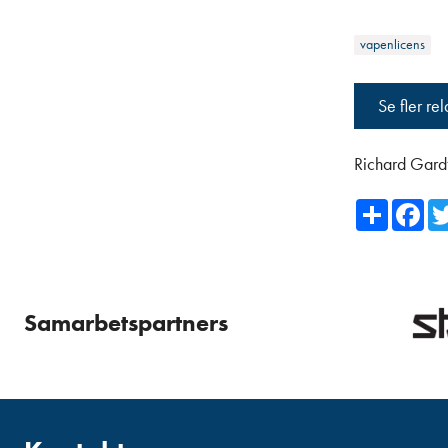
vapenlicens
Se fler re
Richard Gard
Share
Fa
Samarbetspartners