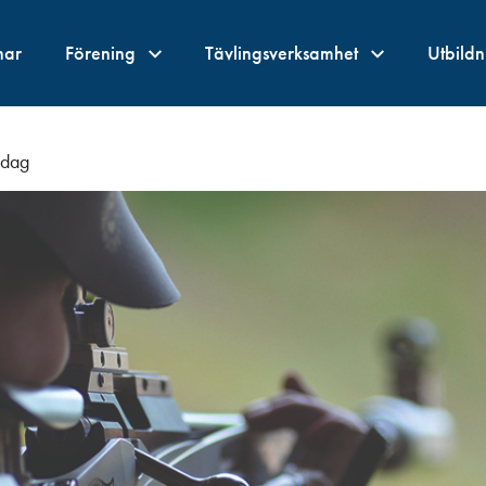
nar
Förening
Tävlingsverksamhet
Utbild
idag