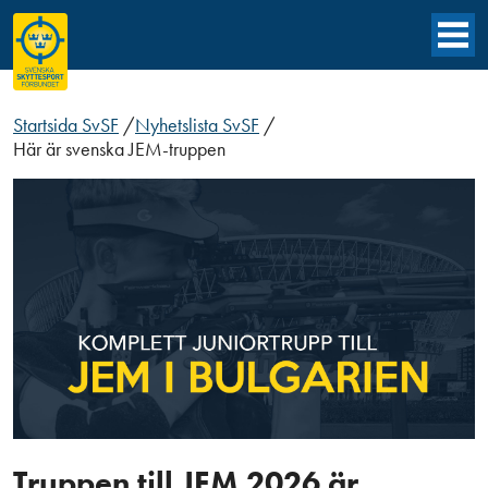
Startsida SvSF
/
Nyhetslista SvSF
/
Här är svenska JEM-truppen
Truppen till JEM 2026 är