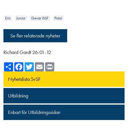
EM
Junior
Gevär ISSF
Pistol
Se fler relaterade nyheter
Richard Gardt 26-01-12
Share
Facebook
Twitter
Email
Print
Nyhetslista SvSF
Utbildning
Enbart för Utbildningssidan