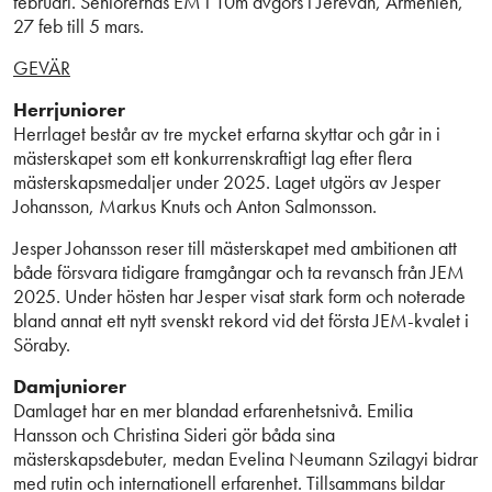
februari. Seniorernas EM i 10m avgörs i Jerevan, Armenien,
27 feb till 5 mars.
GEVÄR
Herrjuniorer
Herrlaget består av tre mycket erfarna skyttar och går in i
mästerskapet som ett konkurrenskraftigt lag efter flera
mästerskapsmedaljer under 2025. Laget utgörs av Jesper
Johansson, Markus Knuts och Anton Salmonsson.
Jesper Johansson reser till mästerskapet med ambitionen att
både försvara tidigare framgångar och ta revansch från JEM
2025. Under hösten har Jesper visat stark form och noterade
bland annat ett nytt svenskt rekord vid det första JEM-kvalet i
Söraby.
Damjuniorer
Damlaget har en mer blandad erfarenhetsnivå. Emilia
Hansson och Christina Sideri gör båda sina
mästerskapsdebuter, medan Evelina Neumann Szilagyi bidrar
med rutin och internationell erfarenhet. Tillsammans bildar