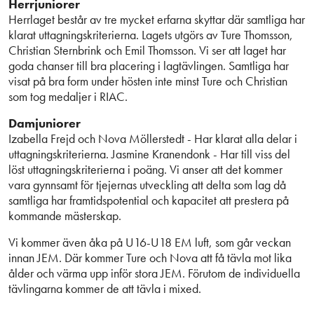
Herrjuniorer
Herrlaget består av tre mycket erfarna skyttar där samtliga har
klarat uttagningskriterierna. Lagets utgörs av Ture Thomsson,
Christian Sternbrink och Emil Thomsson. Vi ser att laget har
goda chanser till bra placering i lagtävlingen. Samtliga har
visat på bra form under hösten inte minst Ture och Christian
som tog medaljer i RIAC.
Damjuniorer
Izabella Frejd och Nova Möllerstedt - Har klarat alla delar i
uttagningskriterierna. Jasmine Kranendonk - Har till viss del
löst uttagningskriterierna i poäng. Vi anser att det kommer
vara gynnsamt för tjejernas utveckling att delta som lag då
samtliga har framtidspotential och kapacitet att prestera på
kommande mästerskap.
Vi kommer även åka på U16-U18 EM luft, som går veckan
innan JEM. Där kommer Ture och Nova att få tävla mot lika
ålder och värma upp inför stora JEM. Förutom de individuella
tävlingarna kommer de att tävla i mixed.