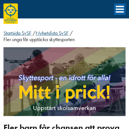
Startsida SvSF
/
Nyhetslista SvSF
/
Fler unga får upptäcka skyttesporten
Fler barn får chansen att prova