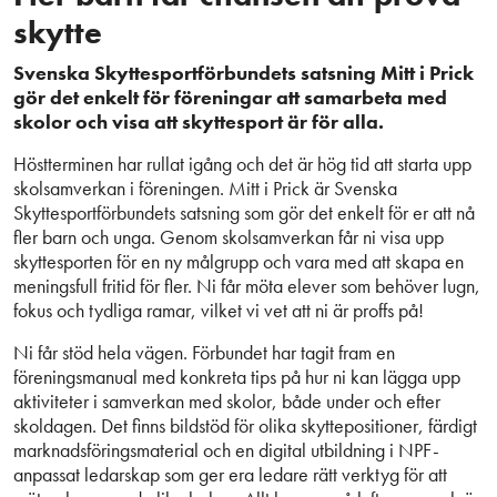
skytte
Svenska Skyttesportförbundets satsning Mitt i Prick
gör det enkelt för föreningar att samarbeta med
skolor och visa att skyttesport är för alla.
Höstterminen har rullat igång och det är hög tid att starta upp
skolsamverkan i föreningen. Mitt i Prick är Svenska
Skyttesportförbundets satsning som gör det enkelt för er att nå
fler barn och unga. Genom skolsamverkan får ni visa upp
skyttesporten för en ny målgrupp och vara med att skapa en
meningsfull fritid för fler. Ni får möta elever som behöver lugn,
fokus och tydliga ramar, vilket vi vet att ni är proffs på!
Ni får stöd hela vägen. Förbundet har tagit fram en
föreningsmanual med konkreta tips på hur ni kan lägga upp
aktiviteter i samverkan med skolor, både under och efter
skoldagen. Det finns bildstöd för olika skyttepositioner, färdigt
marknadsföringsmaterial och en digital utbildning i NPF-
anpassat ledarskap som ger era ledare rätt verktyg för att