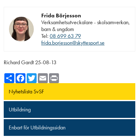
Frida Börjesson
Verksamhetsutveckalare - skolsamverkan,
barn & ungdom
Tel:
08 699 63 79
frida.borjesson@skyttesport.se
Richard Gardt 25-08-13
Share
Facebook
Twitter
Email
Print
Nyhetslista SvSF
Utbildning
Enbart för Utbildningssidan