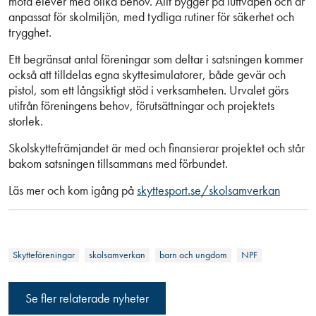
möta elever med olika behov. Allt bygger på luftvapen och är
anpassat för skolmiljön, med tydliga rutiner för säkerhet och
trygghet.
Ett begränsat antal föreningar som deltar i satsningen kommer
också att tilldelas egna skyttesimulatorer, både gevär och
pistol, som ett långsiktigt stöd i verksamheten. Urvalet görs
utifrån föreningens behov, förutsättningar och projektets
storlek.
Skolskyttefrämjandet är med och finansierar projektet och står
bakom satsningen tillsammans med förbundet.
Läs mer och kom igång på
skyttesport.se/skolsamverkan
Skytteföreningar
skolsamverkan
barn och ungdom
NPF
Se fler relaterade nyheter