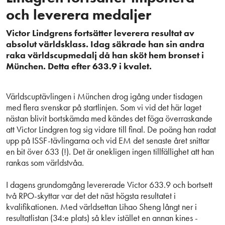
och leverera medaljer
Victor Lindgrens fortsätter leverera resultat av
absolut världsklass. Idag säkrade han sin andra
raka världscupmedalj då han sköt hem bronset i
München. Detta efter 633.9 i kvalet.
Världscuptävlingen i München drog igång under tisdagen
med flera svenskar på startlinjen. Som vi vid det här laget
nästan blivit bortskämda med kändes det föga överraskande
att Victor Lindgren tog sig vidare till final. De poäng han radat
upp på ISSF-tävlingarna och vid EM det senaste året snittar
en bit över 633 (!). Det är onekligen ingen tillfällighet att han
rankas som världstvåa.
I dagens grundomgång levererade Victor 633.9 och bortsett
två RPO-skyttar var det det näst högsta resultatet i
kvalifikationen. Med världsettan Lihao Sheng långt ner i
resultatlistan (34:e plats) så klev istället en annan kines -