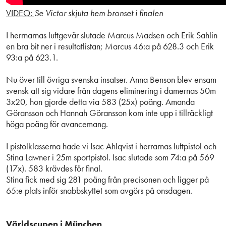
VIDEO:
Se Victor skjuta hem bronset i finalen
I herrnarnas luftgevär slutade Marcus Madsen och Erik Sahlin
en bra bit ner i resultatlistan; Marcus 46:a på 628.3 och Erik
93:a på 623.1.
Nu över till övriga svenska insatser. Anna Benson blev ensam
svensk att sig vidare från dagens eliminering i damernas 50m
3x20, hon gjorde detta via 583 (25x) poäng. Amanda
Göransson och Hannah Göransson kom inte upp i tillräckligt
höga poäng för avancemang.
I pistolklasserna hade vi Isac Ahlqvist i herrarnas luftpistol och
Stina Lawner i 25m sportpistol. Isac slutade som 74:a på 569
(17x). 583 krävdes för final.
Stina fick med sig 281 poäng från precisonen och ligger på
65:e plats inför snabbskyttet som avgörs på onsdagen.
Världscupen i München