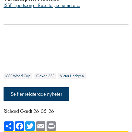
ISSF-sports.org - Resultat, schema etc.
ISSF World Cup
Gevär ISSF
Victor Lindgren
Se fler relaterade nyheter
Richard Gardt 26-05-26
Share
Facebook
Twitter
Email
Print