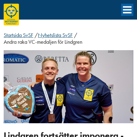
Startsida SvSF
/
Nyhetslista SvSF
/
Andra raka VC-medaljen för Lindgren
Lindgren fortsätter imponera -