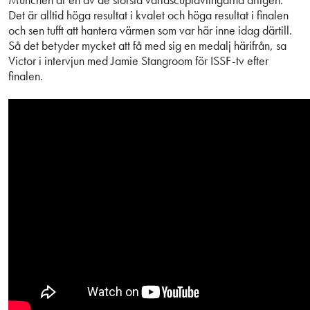
Det är alltid höga resultat i kvalet och höga resultat i finalen
och sen tufft att hantera värmen som var här inne idag därtill.
Så det betyder mycket att få med sig en medalj härifrån, sa
Victor i intervjun med Jamie Stangroom för ISSF-tv efter
finalen.