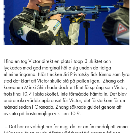
I finalen tog Victor direkt en plats i topp-3-skiktet och
lyckades med god marginal hålla sig undan de tidiga
elimineringarna. När tjecken Jiri Privratsky fick lämna som fyra
stod det klart att Victor skulle stå på pallen igen. Zhang och
koreanen Minki Shin hade dock ett litet försprång som Victor,
trots fina 10.7 i sista skottet, inte förmådde hämta in. Det blev
andra raka världscupbronset för Victor, det första kom för en
månad sedan i Granada. Zhang säkrade guldet genom att
avsluta på bästa möjliga vis - en 10.9.
– Det här är väldigt bra för mig, det är en fin medalj att vinna.
Mûnchen är en av de största världscuptävlingarna årligen.