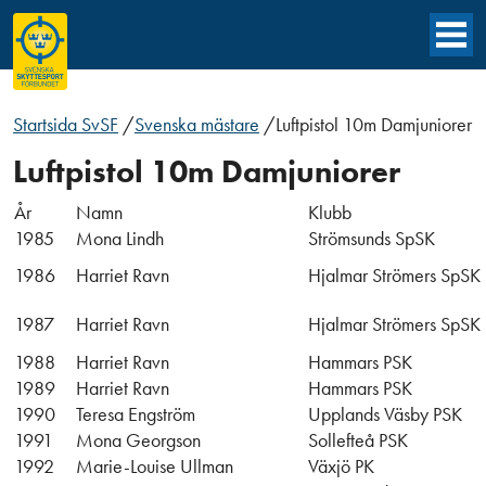
Startsida SvSF
/
Svenska mästare
/
Luftpistol 10m Damjuniorer
Luftpistol 10m Damjuniorer
År
Namn
Klubb
1985
Mona Lindh
Strömsunds SpSK
1986
Harriet Ravn
Hjalmar Strömers SpSK
1987
Harriet Ravn
Hjalmar Strömers SpSK
1988
Harriet Ravn
Hammars PSK
1989
Harriet Ravn
Hammars PSK
1990
Teresa Engström
Upplands Väsby PSK
1991
Mona Georgson
Sollefteå PSK
1992
Marie-Louise Ullman
Växjö PK