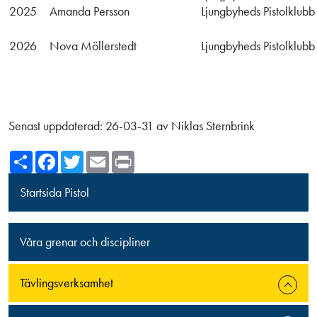
2025
Amanda Persson
Ljungbyheds Pistolklubb
2026
Nova Möllerstedt
Ljungbyheds Pistolklubb
Senast uppdaterad:
26-03-31
av
Niklas Sternbrink
Share
Facebook
Twitter
Email
Print
Startsida Pistol
Våra grenar och discipliner
Tävlingsverksamhet