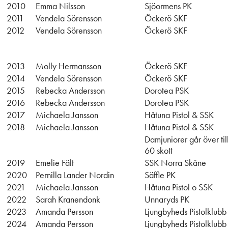
2010
Emma Nilsson
Sjöormens PK
2011
Vendela Sörensson
Öckerö SKF
2012
Vendela Sörensson
Öckerö SKF
2013
Molly Hermansson
Öckerö SKF
2014
Vendela Sörensson
Öckerö SKF
2015
Rebecka Andersson
Dorotea PSK
2016
Rebecka Andersson
Dorotea PSK
2017
Michaela Jansson
Håtuna Pistol & SSK
2018
Michaela Jansson
Håtuna Pistol & SSK
Damjuniorer går över til
60 skott
2019
Emelie Fält
SSK Norra Skåne
2020
Pernilla Lander Nordin
Säffle PK
2021
Michaela Jansson
Håtuna Pistol o SSK
2022
Sarah Kranendonk
Unnaryds PK
2023
Amanda Persson
Ljungbyheds Pistolklubb
2024
Amanda Persson
Ljungbyheds Pistolklubb