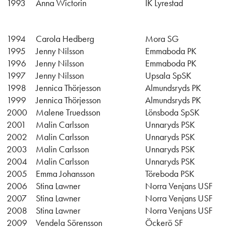
1993
Anna Wictorin
IK Lyrestad
1994
Carola Hedberg
Mora SG
1995
Jenny Nilsson
Emmaboda PK
1996
Jenny Nilsson
Emmaboda PK
1997
Jenny Nilsson
Upsala SpSK
1998
Jennica Thörjesson
Almundsryds PK
1999
Jennica Thörjesson
Almundsryds PK
2000
Malene Truedsson
Lönsboda SpSK
2001
Malin Carlsson
Unnaryds PSK
2002
Malin Carlsson
Unnaryds PSK
2003
Malin Carlsson
Unnaryds PSK
2004
Malin Carlsson
Unnaryds PSK
2005
Emma Johansson
Töreboda PSK
2006
Stina Lawner
Norra Venjans USF
2007
Stina Lawner
Norra Venjans USF
2008
Stina Lawner
Norra Venjans USF
2009
Vendela Sörensson
Öckerö SF