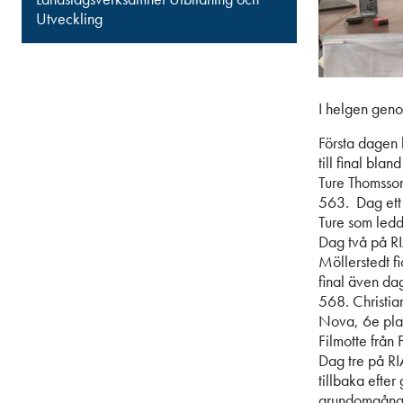
Utveckling
I helgen geno
Första dagen 
till final bla
Ture Thomsso
563. Dag ett s
Ture som ledde
Dag två på R
Möllerstedt f
final även da
568. Christian
Nova, 6e plat
Filmotte från 
Dag tre på RI
tillbaka efter
grundomgång g