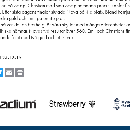
nalen på 556p. Christian med sina 555p hamnade precis utanför fi
r. Efter sista dagens finaler slutade
Nova på 4:e plats. Bland herrju
andra guld och Emil på en 8e plats.
å var det en bra helg för våra skyttar med många
erfarenheter o
kilt ska nämnas Novas två resultat över 560, Emil och Christians fi
nde facit med två guld och ett silver.
t 24-12-16
cebook
Twitter
Email
Print