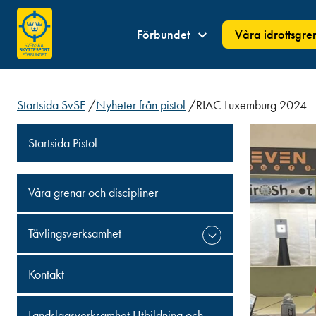
Förbundet
Våra idrottsgre
Startsida SvSF
/
Nyheter från pistol
/
RIAC Luxemburg 2024
Startsida Pistol
Våra grenar och discipliner
Tävlingsverksamhet
Kontakt
Landslagsverksamhet Utbildning och