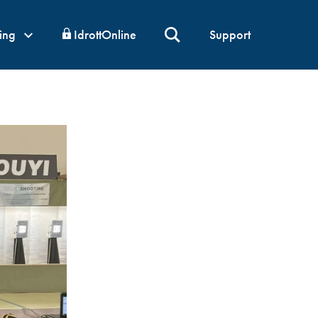
ning
IdrottOnline
Support