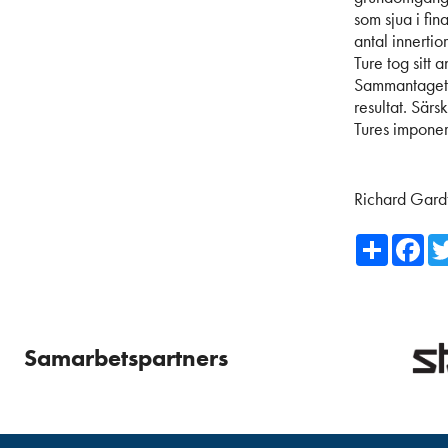
som sjua i fi
antal innertio
Ture tog sitt 
Sammantaget s
resultat. Särs
Tures imponera
Richard Gard
Share
Fa
Samarbetspartners