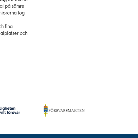
nal på sämre
niorerna tog
ch fina
nalplatser och