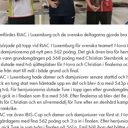
mfördes RIAC i Luxemburg och de svenska deltagarna gjorde bra i
började på topp vid RIAC I Luxemburg för svenska teamet! Nova 
nd damjuniorerna på nytt pers 562 poäng. Det gick även bra för herr
n vann grundomgången på 568 poäng med Christian Sternbrink s
lutade med två sjätteplatser för Nova och Christian i finalerna och 
 från start till mål i både grund och final.
IAC i Luxemburg hade damer och damjuniorer senare starttid och
ick en tung start men hämtade upp en del och blev 6:a med 543p
g två. För herrjuniorerna slutade Ture i topp igen efter grundomg
 gick in i finalen som 8:a med 558. Efter finalerna så blev det 8e p
s för Christian och en silvermedalj för Ture efter en stenhård kam
Frankrike.
AC var även IBIS-Cup och damer och damjuniorer var först ut. N
 gårdagens med fina 562 poäng och 3:a in i finalen. Efter herrjunio
ick Ture in som tvåa i finalen på 561p. Emil höll ihop det bättre 