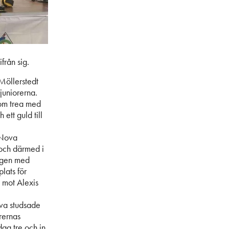
från sig.
Möllerstedt
juniorerna.
om trea med
ett guld till
 Nova
 och därmed i
ången med
lats för
p mot Alexis
ova studsade
rernas
dag tre och in