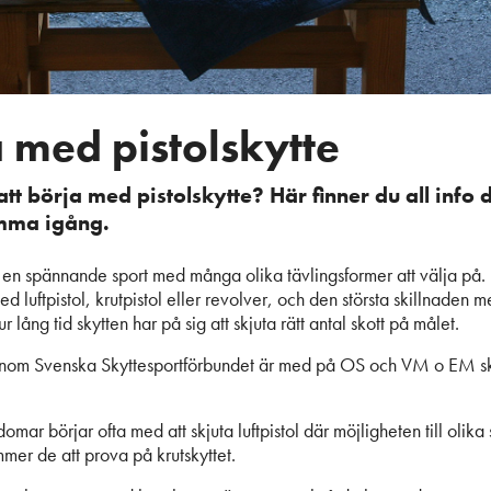
 med pistolskytte
tt börja med pistolskytte? Här finner du all info
omma igång.
är en spännande sport med många olika tävlingsformer att välja på.
ed luftpistol, krutpistol eller revolver, och den största skillnaden m
r lång tid skytten har på sig att skjuta rätt antal skott på målet.
inom Svenska Skyttesportförbundet är med på OS och VM o EM skj
mar börjar ofta med att skjuta luftpistol där möjligheten till olika s
mer de att prova på krutskyttet.