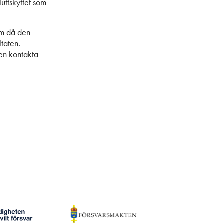
uftskyttet som
orm då den
taten.
men kontakta