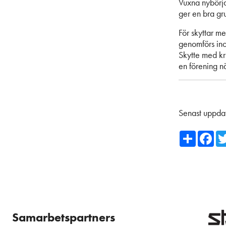
Vuxna nybörja
ger en bra gru
För skyttar me
genomförs ino
Skytte med kr
en förening n
Senast uppda
Share
Fa
Samarbetspartners