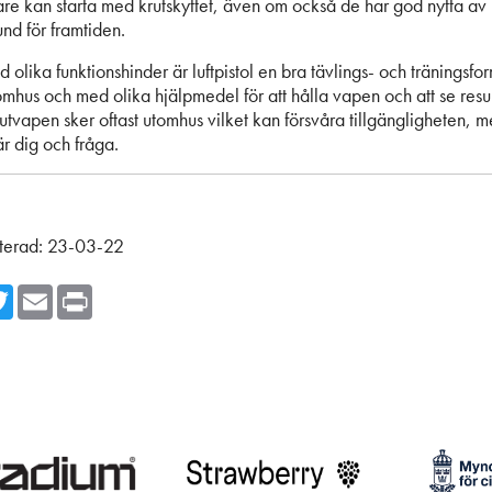
re kan starta med krutskyttet, även om också de har god nytta av l
nd för framtiden.
d olika funktionshinder är luftpistol en bra tävlings- och träningsf
mhus och med olika hjälpmedel för att hålla vapen och att se resul
utvapen sker oftast utomhus vilket kan försvåra tillgängligheten, 
är dig och fråga.
terad:
23-03-22
cebook
Twitter
Email
Print