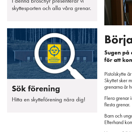
I denna broschyr presenterar vi
skyttesporten och alla våra grenar.
Börja
Sugen på a
för att k
Pistolskytte 
Skyttet sker m
grenarna är hu
Sök förening
Flera grenar 
Hitta en skytteförening nära dig!
flesta grenar.
Barn och ungdo
Efterhand kom