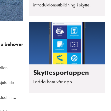
introduktionsutbildning i skytte.
 du behöver
ellan
Skyttesportappen
Ladda hem vår app
uts i de
töd finns.