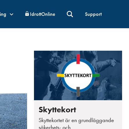
ning
IdrottOnline
Support
Skyttekort
Skyttekortet är en grundläggande
säkerhets- och