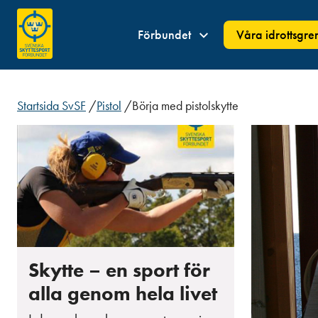
Förbundet
Våra idrottsgre
Startsida SvSF
/
Pistol
/
Börja med pistolskytte
Skytte – en sport för
alla genom hela livet