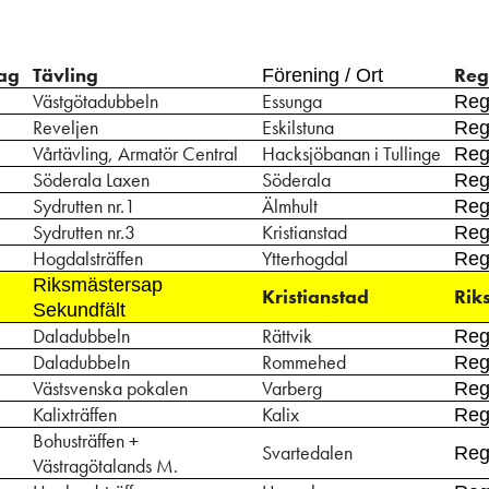
ag
Tävling
Reg
Förening / Ort
Västgötadubbeln
Essunga
Reg
Reveljen
Eskilstuna
Reg
Vårtävling, Armatör Central
Hacksjöbanan i Tullinge
Reg
Söderala Laxen
Söderala
Reg.
Sydrutten nr.1
Älmhult
Reg
Sydrutten nr.3
Kristianstad
Reg
Hogdalsträffen
Ytterhogdal
Reg.
Riksmästersap
Kristianstad
Rik
Sekundfält
Daladubbeln
Rättvik
Reg.
Daladubbeln
Rommehed
Reg.
Västsvenska pokalen
Varberg
Reg
Kalixträffen
Kalix
Reg
Bohusträffen +
Svartedalen
Reg
Västragötalands M.