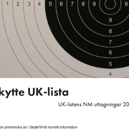
ytte UK-lista
UK-listans NM uttagningar 
r preliminära se i SkytteTA för korrekt information