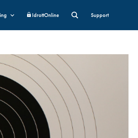
ning
IdrottOnline
Support