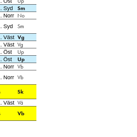
Up
. Öst
Sm
. Syd
No
. Norr
Sm
. Syd
Vg
. Väst
Vg
. Väst
Up
. Öst
Up
. Öst
Vb
. Norr
Vb
. Norr
s
Sk
Vä
. Väst
s
Vb