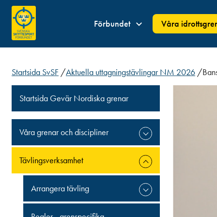
Förbundet
Våra idrottsgre
Startsida SvSF
/
Aktuella uttagningstävlingar NM 2026
/
Bans
Startsida Gevär Nordiska grenar
Våra grenar och discipliner
Tävlingsverksamhet
Arrangera tävling
Regler - grenspecifika