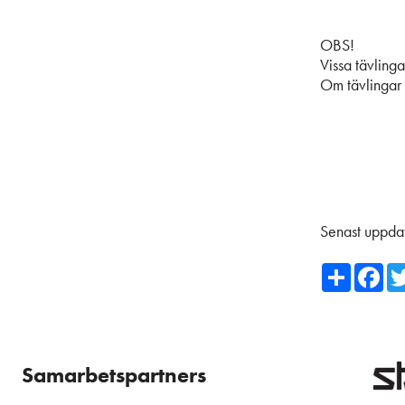
OBS!
Vissa tävling
Om tävlingar 
Senast uppda
Share
Fa
Samarbetspartners