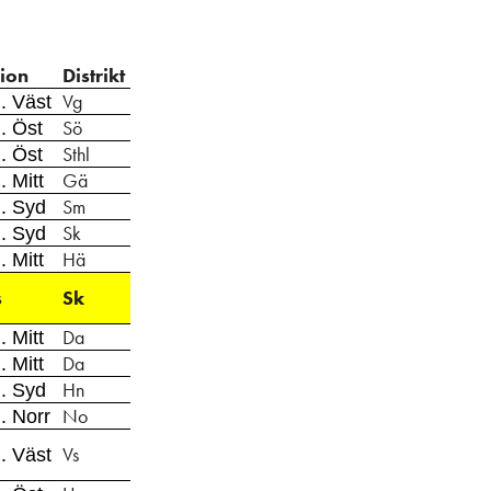
ion
Distrikt
Vg
. Väst
Sö
. Öst
Sthl
. Öst
Gä
 Mitt
Sm
. Syd
Sk
. Syd
Hä
 Mitt
s
Sk
Da
 Mitt
Da
 Mitt
Hn
. Syd
No
. Norr
Vs
. Väst