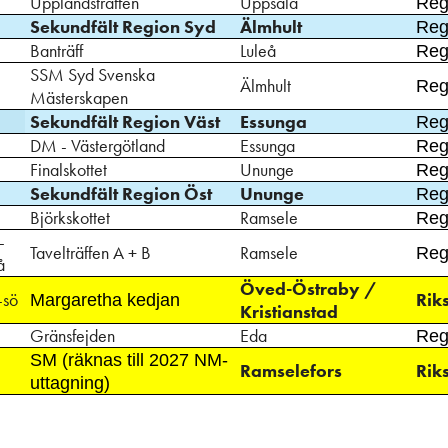
Upplandsträffen
Uppsala
Reg
Sekundfält Region Syd
Älmhult
Reg
Banträff
Luleå
Reg
SSM Syd Svenska
Älmhult
Reg
Mästerskapen
Sekundfält Region Väst
Essunga
Reg
DM - Västergötland
Essunga
Reg
Finalskottet
Ununge
Reg
Sekundfält Region Öst
Ununge
Reg
Björkskottet
Ramsele
Reg
-
Tavelträffen A + B
Ramsele
Reg
å
Öved-Östraby /
-sö
Rik
Margaretha kedjan
Kristianstad
Gränsfejden
Eda
Reg
SM (räknas till 2027 NM-
Ramselefors
Rik
uttagning)