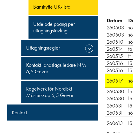
Banskytte UK-lista
Datum
D
Utdelade poäng per
260503
sö
uttagningstävling
260503
sö
260510
sö
Uttagningsregler
260514
to
260515
fr
260516
lö
Kontakt landslags ledare NM
260516
lö
6,5 Gevär
260517
sö
Regelverk för Nordiskt
260530
lö
Mästerskap 6,5 Gevär
260530
lö
260531
lö
Kontakt
260531
sö
260613
lö