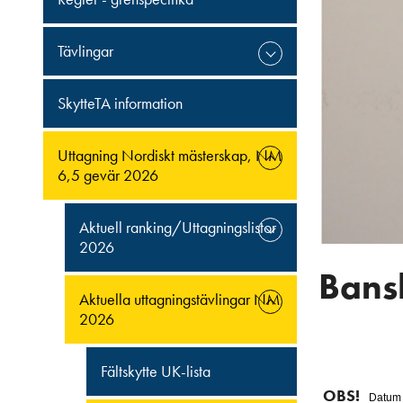
Tävlingar
SkytteTA information
Uttagning Nordiskt mästerskap, NM
6,5 gevär 2026
Aktuell ranking/Uttagningslistor
2026
Bansk
Aktuella uttagningstävlingar NM
2026
Fältskytte UK-lista
OBS!
Datum ä