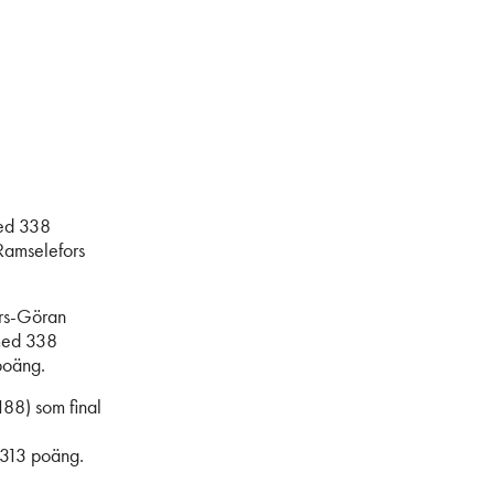
med 338
Ramselefors
ars-Göran
 med 338
poäng.
188) som final
313 poäng.