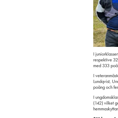
I juniorklass
respektive 32
med 333 poä
I veteranmäs
Lundqvist, Un
poäng och fem
I ungdomsklas
(142) vilket 
hemmaskyttar