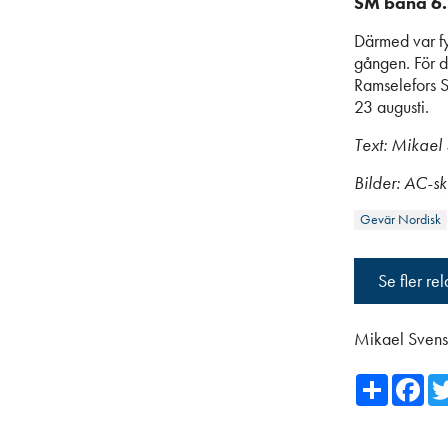
SM bana 6.
Därmed var fy
gången. För d
Ramselefors S
23 augusti.
Text: Mikael
Bilder: AC-sky
Gevär Nordisk
Se fler re
Mikael Sven
Share
Fa