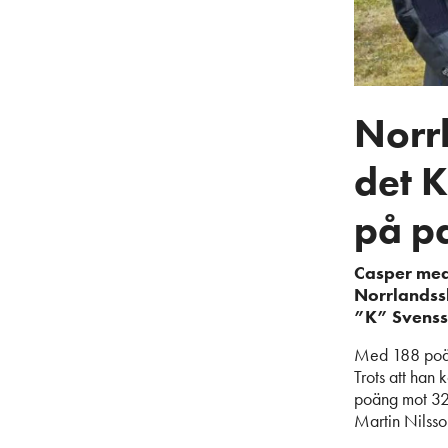
Norr
det K
på p
Casper med 
Norrlandssk
”K” Svensso
Med 188 poäng
Trots att han
poäng mot 324
Martin Nilsso