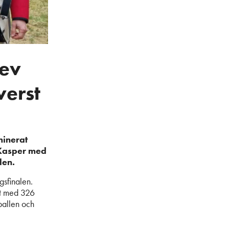
lev
verst
minerat
t Kasper med
len.
gsfinalen.
et med 326
pallen och