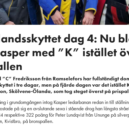
landsskyttet dag 4: Nu b
asper med ”K” istället ö
allen
”C” Fredriksson från Ramselefors har fullständigt do
yttet i tre dagar, men på fjärde dagen var det iställe
n, Skölvene-Ölanda, som tog steget överst på prispal
 i grundomgången intog Kasper ledarbanan redan in till ställnin
 kostade på sig en avslutande sexa i stående drog han längsta strå
 respektive 322 poäng för Peter Lundqvist från Ununge på silver
n, Kvistbro, på bronspallen.