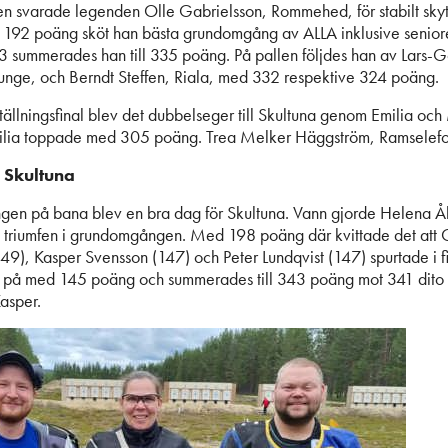
len svarade legenden Olle Gabrielsson, Rommehed, för stabilt skyt
192 poäng sköt han bästa grundomgång av ALLA inklusive senio
43 summerades han till 335 poäng. På pallen följdes han av Lars-
unge, och Berndt Steffen, Riala, med 332 respektive 324 poäng.
 ställningsfinal blev det dubbelseger till Skultuna genom Emilia oc
ilia toppade med 305 poäng. Trea Melker Häggström, Ramselefo
 Skultuna
ingen på bana blev en bra dag för Skultuna. Vann gjorde Helena 
 triumfen i grundomgången. Med 198 poäng där kvittade det att 
149), Kasper Svensson (147) och Peter Lundqvist (147) spurtade i f
 på med 145 poäng och summerades till 343 poäng mot 341 dito 
asper.