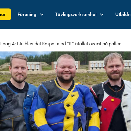
nar
Förening
Tävlingsverksamhet
Utbild
t dag 4: Nu blev det Kasper med ”K” istället överst på pallen