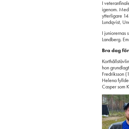
I veteranfina
igenom. Med 
ytterligare 1
Lundqvist, Un
I juniorernas
Landberg. Em
Bra dag för
Korthållstävl
hon grundlagt
Fredriksson (
Helena fyllde
Casper som K