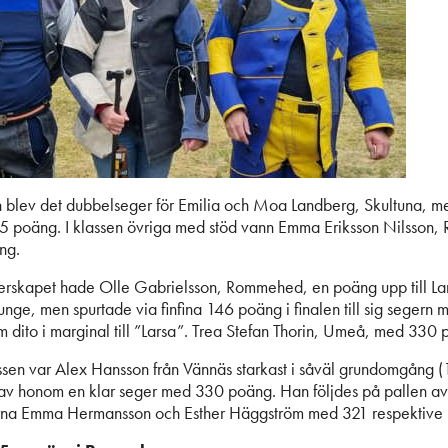
en blev det dubbelseger för Emilia och Moa Landberg, Skultuna, 
5 poäng. I klassen övriga med stöd vann Emma Eriksson Nilsson, 
ng.
terskapet hade Olle Gabrielsson, Rommehed, en poäng upp till L
unge, men spurtade via finfina 146 poäng i finalen till sig segern
 dito i marginal till ”Larsa”. Trea Stefan Thorin, Umeå, med 330 
sen var Alex Hansson från Vännäs starkast i såväl grundomgång (
gav honom en klar seger med 330 poäng. Han följdes på pallen av
na Emma Hermansson och Esther Häggström med 321 respektive 