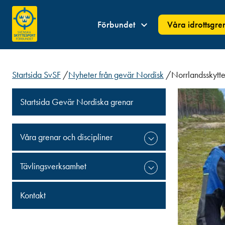
Förbundet
Våra idrottsgre
Startsida SvSF
/
Nyheter från gevär Nordisk
/
Norrlandsskytte
Startsida Gevär Nordiska grenar
Våra grenar och discipliner
Tävlingsverksamhet
Kontakt