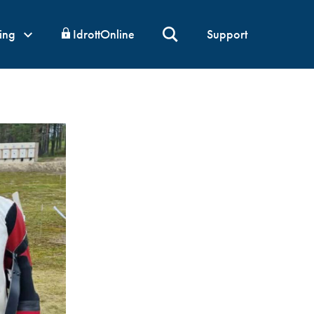
ning
IdrottOnline
Support