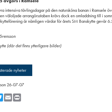
5 avgörs i Ramsele
ra intensiva tävlingsdagar på den natursköna banan i Ramsele öv
en väloljade arrangörsstaben krävs dock en omladdning till i som
kytteförening är nämligen värdar för årets SM Banskytte gevär 6
 Svensson
tte (där det finns ytterligare bilder)
laterade nyheter
sson 26-07-07
cebook
Twitter
Email
Print