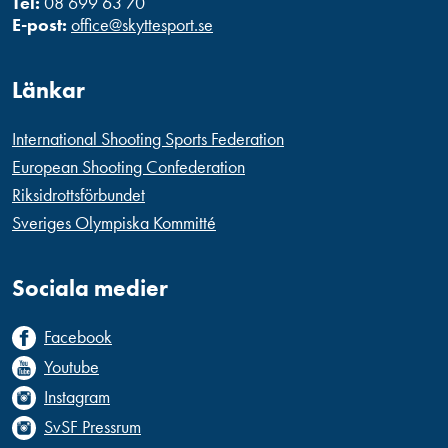
Tel:
08 699 63 70
E-post:
office@skyttesport.se
Länkar
International Shooting Sports Federation
European Shooting Confederation
Riksidrottsförbundet
Sveriges Olympiska Kommitté
Sociala medier
Facebook
Youtube
Instagram
SvSF Pressrum