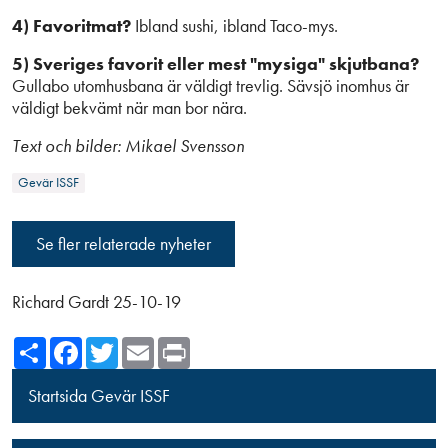
4) Favoritmat?
Ibland sushi, ibland Taco-mys.
5) Sveriges favorit eller mest "mysiga" skjutbana?
Gullabo utomhusbana är väldigt trevlig. Sävsjö inomhus är
väldigt bekvämt när man bor nära.
Text och bilder: Mikael Svensson
Gevär ISSF
Se fler relaterade nyheter
Richard Gardt 25-10-19
Share
Facebook
Twitter
Email
Print
Startsida Gevär ISSF