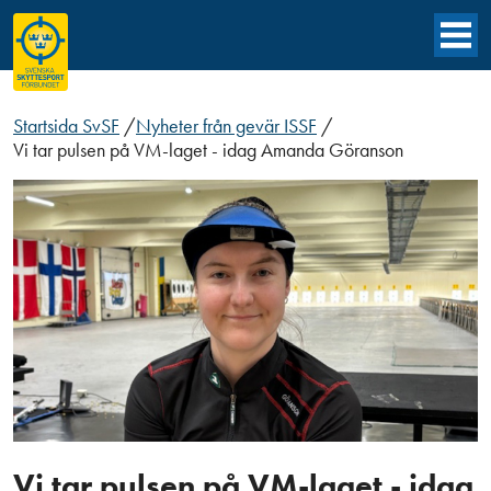
Startsida SvSF
/
Nyheter från gevär ISSF
/
Vi tar pulsen på VM-laget - idag Amanda Göranson
Vi tar pulsen på VM-laget - idag