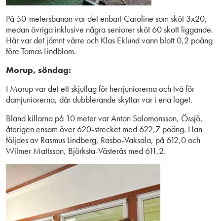
På 50-metersbanan var det enbart Caroline som sköt 3x20,
medan övriga inklusive några seniorer sköt 60 skott liggande.
Här var det jämnt värre och Klas Eklund vann blott 0,2 poäng
före Tomas Lindblom.
Morup, söndag:
I Morup var det ett skjutlag för herrjuniorerna och två för
damjuniorerna, där dubblerande skyttar var i ena laget.
Bland killarna på 10 meter var Anton Salomonsson, Össjö,
återigen ensam över 620-strecket med 622,7 poäng. Han
följdes av Rasmus Lindberg, Rasbo-Vaksala, på 612,0 och
Wilmer Mattsson, Björksta-Västerås med 611,2.