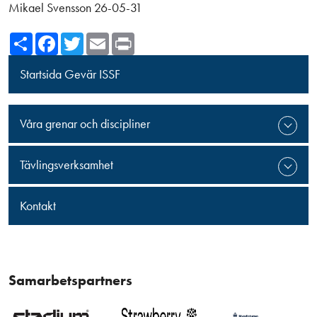
Mikael Svensson 26-05-31
Share
Facebook
Twitter
Email
Print
Startsida Gevär ISSF
Våra grenar och discipliner
Tävlingsverksamhet
Kontakt
Samarbetspartners