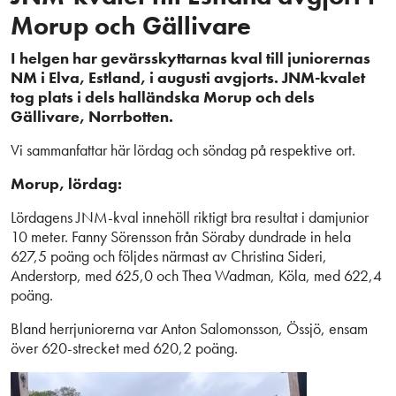
Morup och Gällivare
I helgen har gevärsskyttarnas kval till juniorernas
NM i Elva, Estland, i augusti avgjorts. JNM-kvalet
tog plats i dels halländska Morup och dels
Gällivare, Norrbotten.
Vi sammanfattar här lördag och söndag på respektive ort.
Morup, lördag:
Lördagens JNM-kval innehöll riktigt bra resultat i damjunior
10 meter. Fanny Sörensson från Söraby dundrade in hela
627,5 poäng och följdes närmast av Christina Sideri,
Anderstorp, med 625,0 och Thea Wadman, Köla, med 622,4
poäng.
Bland herrjuniorerna var Anton Salomonsson, Össjö, ensam
över 620-strecket med 620,2 poäng.