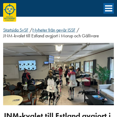
Startsida SvSF
/
Nyheter från gevär ISSF
/
JNM-kvalet till Estland avgjort i Morup och Gällivare
JNM-kvalet till Estland avgjort i