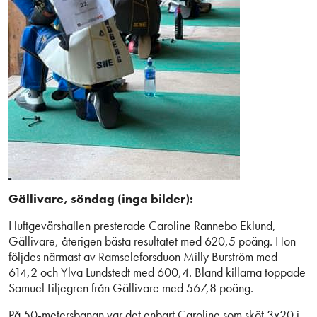
Gällivare, söndag (inga bilder):
I luftgevärshallen presterade Caroline Rannebo Eklund,
Gällivare, återigen bästa resultatet med 620,5 poäng. Hon
följdes närmast av Ramseleforsduon Milly Burström med
614,2 och Ylva Lundstedt med 600,4. Bland killarna toppade
Samuel Liljegren från Gällivare med 567,8 poäng.
På 50-metersbanan var det enbart Caroline som sköt 3x20 i