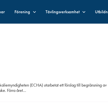
nar
Förening
Tävlingsverksamhet
Utbild
liemyndigheten (ECHA) utarbetat ett förslag till begränsning av
ske. Förra året…