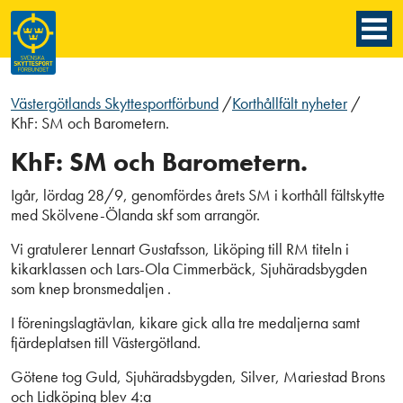
Västergötlands Skyttesportförbund
/
Korthållfält nyheter
/
KhF: SM och Barometern.
KhF: SM och Barometern.
Igår, lördag 28/9, genomfördes årets SM i korthåll fältskytte
med Skölvene-Ölanda skf som arrangör.
Vi gratulerer Lennart Gustafsson, Liköping till RM titeln i
kikarklassen och Lars-Ola Cimmerbäck, Sjuhäradsbygden
som knep bronsmedaljen .
I föreningslagtävlan, kikare gick alla tre medaljerna samt
fjärdeplatsen till Västergötland.
Götene tog Guld, Sjuhäradsbygden, Silver, Mariestad Brons
och Lidköping blev 4:a