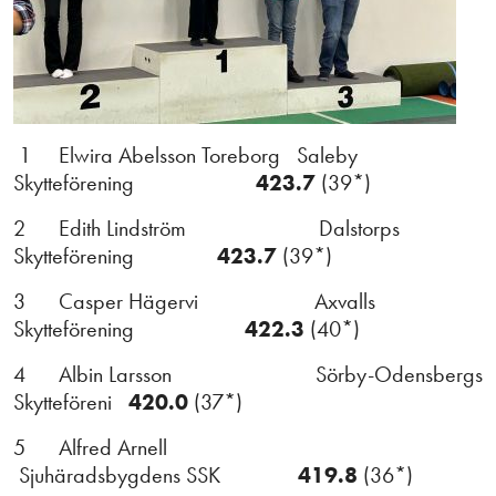
1 Elwira Abelsson Toreborg Saleby
Skytteförening
423.7
(39*)
2 Edith Lindström Dalstorps
Skytteförening
423.7
(39*)
3 Casper Hägervi Axvalls
Skytteförening
422.3
(40*)
4 Albin Larsson Sörby-Odensbergs
Skytteföreni
420.0
(37*)
5 Alfred Arnell
Sjuhäradsbygdens SSK
419.8
(36*)