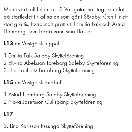
Men i vart fall följande 13 Västgötar har tagit sin plats
på startledet i riksfinalen som går i Söraby. Och f¨r ett
stort grattis, Extra stort grattis till Emilia Falk och Astrid
Hemberg, som båda vann sina klasser.
L13
en Västgötsk trippel!
1 Emilia Falk Saleby Skytteförening
2 Elwira Abelsson Toreborg Saleby Skytteförening
3 Ella Freiholtz Bäreberg Skytteförening
L15
en Västgötsk dubbel!
1 Astrid Hemberg Saleby Skytteförening
2 Nova Josefsson Gullspång Skytteförening
L17
5. Lina Karlsson Essunga Skytteförening