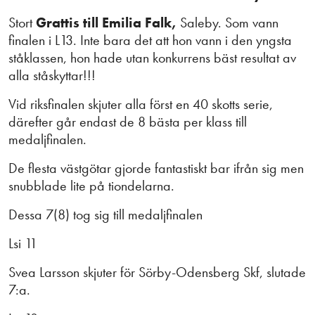
Stort
Grattis till Emilia Falk,
Saleby. Som vann
finalen i L13. Inte bara det att hon vann i den yngsta
ståklassen, hon hade utan konkurrens bäst resultat av
alla ståskyttar!!!
Vid riksfinalen skjuter alla först en 40 skotts serie,
därefter går endast de 8 bästa per klass till
medaljfinalen.
De flesta västgötar gjorde fantastiskt bar ifrån sig men
snubblade lite på tiondelarna.
Dessa 7(8) tog sig till medaljfinalen
Lsi 11
Svea Larsson skjuter för Sörby-Odensberg Skf, slutade
7:a.