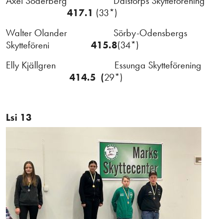
Axel Söderberg Dalstorps Skytteförening
417.1
(33*)
Walter Olander Sörby-Odensbergs
Skytteföreni
415.8
(34*)
Elly Kjällgren Essunga Skytteförening
414.5 (
29*)
Lsi 13