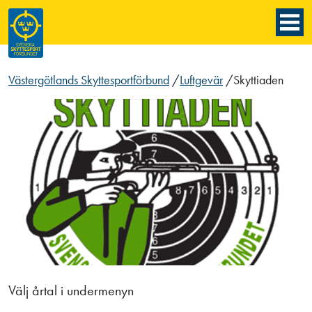
Västergötlands Skyttesportförbund
/
Luftgevär
/
Skyttiaden
Välj årtal i undermenyn